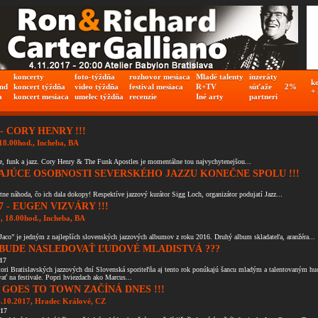
koncerty
foto-týždňa
rozhovor mesiaca
Mladé talenty
inzeráty
k
nd
koncert týždňa
video týždňa
festival mesiaca
R+TV
súťaže
2%
+
a
koncert mesiaca
umelec týždňa
recenzie
Iné arty
partneri
 - CORY HENRY !!!
18.00hod., Incheba, BA
e, funk a jazz. Cory Henry & The Funk Apostles je momentálne tou najvychytenejšou...
AJÚCE OSOBNOSTI SEVERSKÉHO JAZZU KONEČNE SPOLU !!!
tne náhoda, čo ich dala dokopy! Respektíve jazzový kurátor Sigg Loch, organizátor podujatí Jazz...
7 - EUGEN VIZVÁRY !!!
, 18.00hod., Incheba, BA
aco” je jedným z najlepších slovenských jazzových albumov z roku 2016. Druhý album skladateľa, aranžéra...
BUDE NASLEDOVAŤ ĽUDOVÉ MLADISTVÁ ???
17
tori Bratislavských jazzových dní Slovenská sporiteľňa aj tento rok ponúkajú šancu mladým a talentovaným 
ať na festivale. Popri hviezdach ako Marcus...
 GOES TO TOWN ZAČÍNÁ DNES !!!
4.10.2017, Hradec Králové, CZ
017