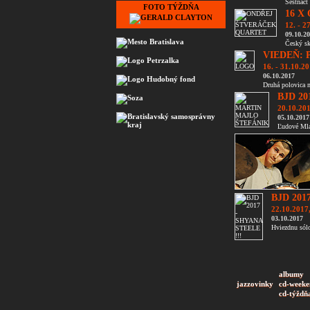
Šestnáct
FOTO TÝŽDŇA
16 X
12. - 2
09.10.2
Český sk
VIEDEŇ: 
16. - 31.10.2
06.10.2017
Druhá polovica 
BJD 20
20.10.201
05.10.2017
Ľudové Mlad
BJD 201
22.10.2017
03.10.2017
Hviezdnu sólo
albumy
jazzovinky
cd-weeke
cd-týždň