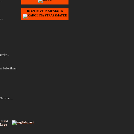
..
ROZHOVOR MESIACA
...
prvky...
osť bubeníkom,
hristian...
ontakt
 Logo