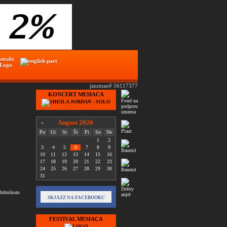
ontakt
 Logo
jazzman# 56117377
KONCERT MESIACA
August 2026
«
Po
Ut
St
Št
Pi
So
Ne
1
2
3
4
5
6
7
8
9
10
11
12
13
14
15
16
17
18
19
20
21
22
23
24
25
26
27
28
29
30
31
hudobníkom
SKJAZZ NA FACEBOOKU
FESTIVAL MESIACA