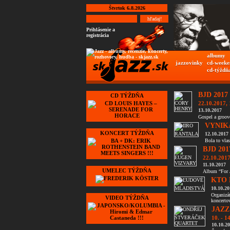
Štvrtok 6.8.2026
Prihlásenie a
registrácia
albumy
jazzovinky
cd-weeke
cd-týždň
BJD 2017
CD TÝŽDŇA
22.10.2017, 
13.10.2017
Gospel a groov
VYNIK
KONCERT TÝŽDŇA
12.10.2017
Bola to vlas
BJD 201
22.10.2017
11.10.2017
UMELEC TÝŽDŇA
Album “For J
KTO 
10.10.20
Organizá
VIDEO TÝŽDŇA
koncertov
JAZZ
10. - 1
10.10.2