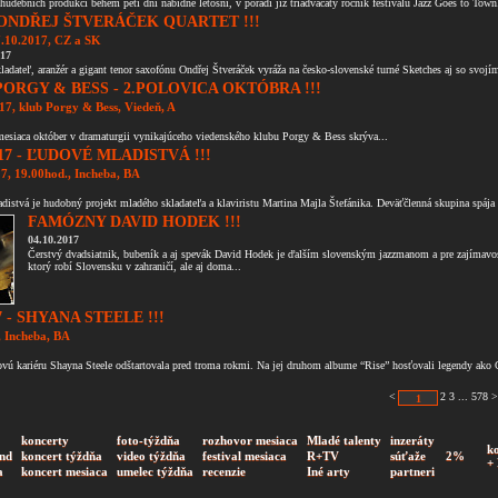
 hudebních produkcí během pěti dní nabídne letošní, v pořadí již třiadvacátý ročník festivalu Jazz Goes to Town.
 ONDŘEJ ŠTVERÁČEK QUARTET !!!
7.10.2017, CZ a SK
017
ladateľ, aranžér a gigant tenor saxofónu Ondřej Štveráček vyráža na česko-slovenské turné Sketches aj so svojím
PORGY & BESS - 2.POLOVICA OKTÓBRA !!!
017, klub Porgy & Bess, Viedeň, A
mesiaca október v dramaturgii vynikajúceho viedenského klubu Porgy & Bess skrýva...
17 - ĽUDOVÉ MLADISTVÁ !!!
7, 19.00hod., Incheba, BA
istvá je hudobný projekt mladého skladateľa a klaviristu Martina Majla Štefánika. Deväťčlenná skupina spája 
FAMÓZNY DAVID HODEK !!!
04.10.2017
Čerstvý dvadsiatnik, bubeník a aj spevák David Hodek je ďalším slovenským jazzmanom a pre zajímav
ktorý robí Slovensku v zahraničí, ale aj doma...
7 - SHYANA STEELE !!!
, Incheba, BA
vú kariéru Shayna Steele odštartovala pred troma rokmi. Na jej druhom albume “Rise” hosťovali legendy ako C
<
2
3
...
578
>
koncerty
foto-týždňa
rozhovor mesiaca
Mladé talenty
inzeráty
k
nd
koncert týždňa
video týždňa
festival mesiaca
R+TV
súťaže
2%
+
a
koncert mesiaca
umelec týždňa
recenzie
Iné arty
partneri