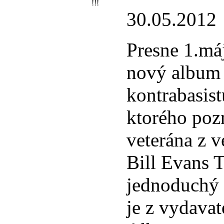
30.05.2012
Presne 1.máj
nový album 
kontrabasis
ktorého poz
veterána z v
Bill Evans 
jednoduchý 
je z vydava