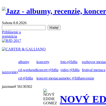
Sobota 8.8.2026
Prihlásenie a
registrácia
albumy
koncerty
foto-týždňa
rozhovor mesia
cd-weekend
koncert týždňa
video týždňa
festival mesiaca
jazzovinky
cd-týždňa
koncert mesiaca
umelec týždňa
recenzie
jazzman# 56130302
NOVÝ ED