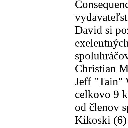
Consequenc
vydavateľst
David si po
exelentnýc
spoluhráčov
Christian 
Jeff "Tain"
celkovo 9 k
od členov s
Kikoski (6)