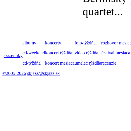
quartet...
albumy
koncerty
foto-týždňa
rozhovor mesia
cd-weekend
koncert týždňa
video týždňa
festival mesiaca
jazzovinky
cd-týždňa
koncert mesiaca
umelec týždňa
recenzie
©2005-2026
skjazz@skjazz.sk