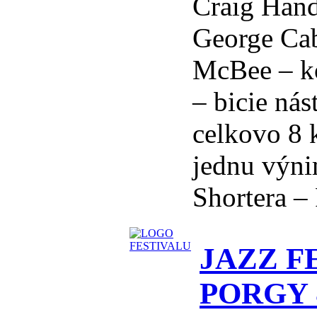
Craig Hand
George Cabl
McBee – ko
– bicie nás
celkovo 8 
jednu výn
Shortera – F
JAZZ FE
PORGY &