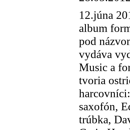
12.júna 20
album form
pod názvo
vydáva vy
Music a fo
tvoria ostr
harcovníci:
saxofón, E
trúbka, Da