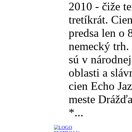
2010 - čiže t
tretíkrát. Cie
predsa len o 
nemecký trh. 
sú v národnej
oblasti a slá
cien Echo Ja
meste Drážďa
*...