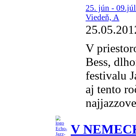
25. jún - 09.j
Viedeň, A
25.05.201
V priesto
Bess, dlho
festivalu 
aj tento ro
najjazzove
V NEMEC