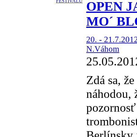
OPEN JA
MO´ BL
20. - 21.7.201
N.Váhom
25.05.201
Zdá sa, že
náhodou, ž
pozornosť
trombonis
Berlínsky