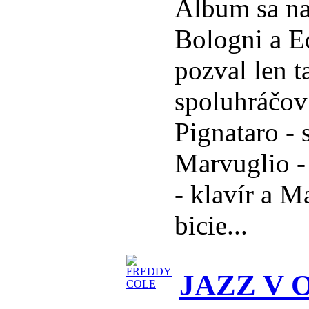
Album sa nah
Bologni a E
pozval len t
spoluhráčov
Pignataro - 
Marvuglio - 
- klavír a 
bicie...
JAZZ V 