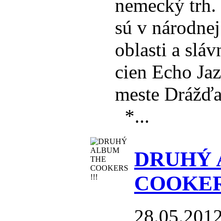
nemecký trh. 
sú v národnej
oblasti a slá
cien Echo Ja
meste Drážďa
*...
DRUHÝ 
COOKERS
28.05.201