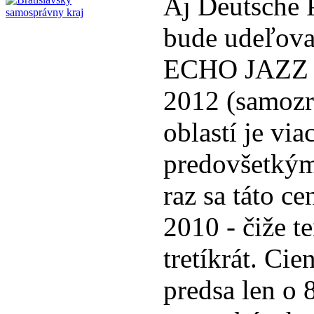
Aj Deutsche
bude udeľova
ECHO JAZZ v 
2012 (samozr
oblastí je via
predovšetkým
raz sa táto c
2010 - čiže t
tretíkrát. Cie
predsa len o 