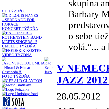
skupina a
Barbary M
CD TÝŽDŇA
predstavov
KONCERT TÝŽDŇA
o sebe tie
volá.“... a
UMELEC TÝŽDŇA
VIDEO TÝŽDŇA
V NEMEC
JAZZ 2012 
FOTO TÝŽDŇA
28.05.2012