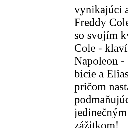
vynikajúci 
Freddy Cole
so svojím k
Cole - klav
Napoleon - 
bicie a Elia
pričom nast
podmaňujúce
jedinečný
zážitkom! 