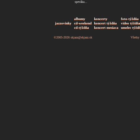
speváka...
albumy
koncerty
foto-týždňa
jazzovinky
cd-weekend
koncert týždňa
video týždň
cd-týždňa
koncert mesiaca
umelec týžd
©2005-2026
skjazz@skjazz.sk
Všetky 