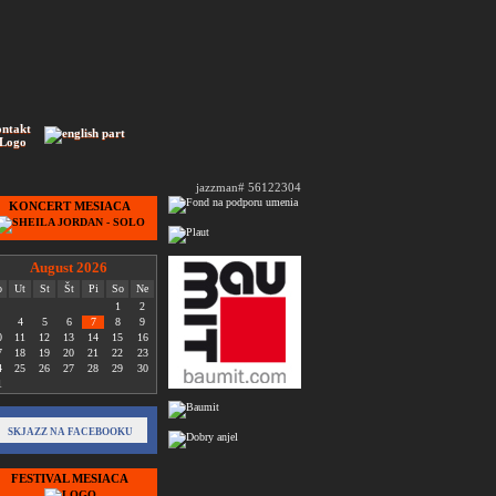
ontakt
 Logo
jazzman# 56122304
KONCERT MESIACA
August 2026
o
Ut
St
Št
Pi
So
Ne
1
2
4
5
6
7
8
9
0
11
12
13
14
15
16
7
18
19
20
21
22
23
4
25
26
27
28
29
30
1
SKJAZZ NA FACEBOOKU
FESTIVAL MESIACA