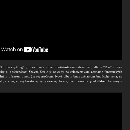
’ll be anything” priniesol skôr nové príležistosti ako sidewoman, album “Rise” z roku
tiky aj poslucháčov. Shayna Steele je odvtedy na celostvetovom zozname fantastických
teľným výrazom a pestrým repertoárom. Nový album bude začiatkom budúceho roka, na
túpi v najlepšiej kreatívnej aj speváckej forme, pár mesiacov pred ďalším kariérnym