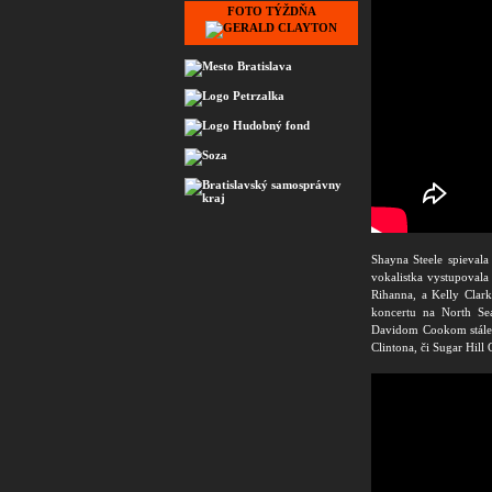
FOTO TÝŽDŇA
Shayna Steele spievala
vokalistka vystupovala
Rihanna, a Kelly Clar
koncertu na North Sea
Davidom Cookom stále p
Clintona, či Sugar Hill