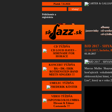
Piatok 7.8.2026
Prihlásenie a
registrácia
albumy
jazzovinky
cd-weeke
cd-týždň
BJD 2017 - SHYA
CD TÝŽDŇA
22.10.2017, Incheba, 
03.10.2017
KONCERT TÝŽDŇA
Marcus Muller. Shayn
hosťujúcich vokalist
elektronickými hitmi, v
Lies”, ktorý sa v roku 
UMELEC TÝŽDŇA
VIDEO TÝŽDŇA