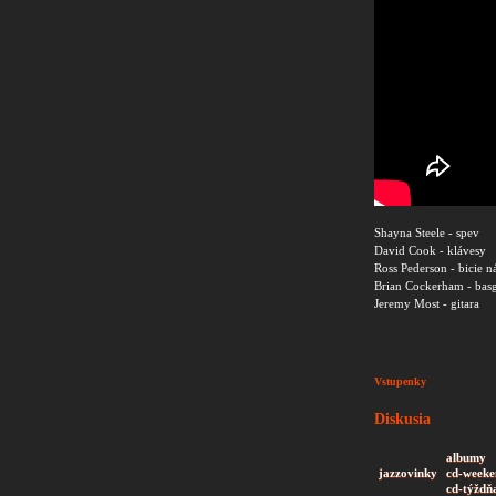
Shayna Steele - spev
David Cook - klávesy
Ross Pederson - bicie ná
Brian Cockerham - basg
Jeremy Most - gitara
Vstupenky
Diskusia
albumy
jazzovinky
cd-weeke
cd-týždň