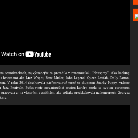
 na soundtrackoch, najvýraznejšie sa presadila v retromuzikáli “Hairspray”. Ako backing
 s hviezdami ako Lizz Wright, Bette Midler, John Legend, Queen Latifah, Dolly Parton,
kson. V roku 2014 absolvovala päťfestivalové turné so skupinou Snarky Puppy, vrátane
 Jazz Festivale. Počas svoje megaúspešnej session-kariéry spolu so svojim partnerom
racovala aj na vlastných pesničkách, ako sólistka predskakovala na koncertoch Georgea
 Gang.