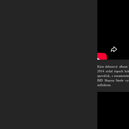
Kým debutový album “I
2014 zožal úspech kri
speváčok, s nezameni
BJD Shayna Steele vys
míľnikom.