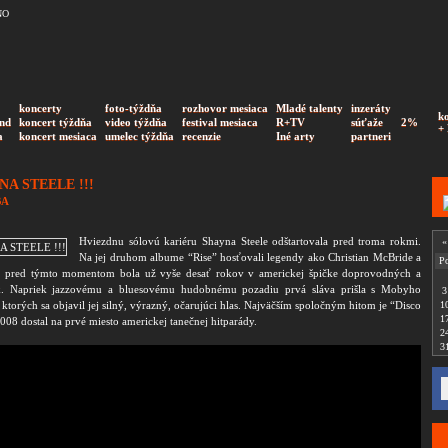
koncerty
foto-týždňa
rozhovor mesiaca
Mladé talenty
inzeráty
k
nd
koncert týždňa
video týždňa
festival mesiaca
R+TV
súťaže
2%
+
a
koncert mesiaca
umelec týždňa
recenzie
Iné arty
partneri
NA STEELE !!!
BA
Hviezdnu sólovú kariéru Shayna Steele odštartovala pred troma rokmi.
«
Na jej druhom albume “Rise” hosťovali legendy ako Christian McBride a
P
a pred týmto momentom bola už vyše desať rokov v americkej špičke doprovodných a
iek. Napriek jazzovému a bluesovému hudobnému pozadiu prvá sláva prišla s Mobyho
3
 ktorých sa objavil jej silný, výrazný, očarujúci hlas. Najväčším spoločným hitom je “Disco
1
1
2008 dostal na prvé miesto americkej tanečnej hitparády.
2
3