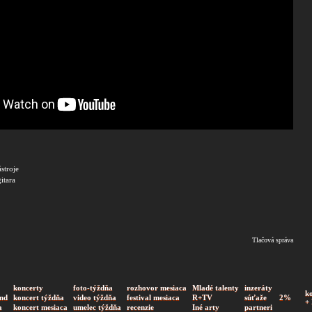
stroje
itara
Tlačová správa
koncerty
foto-týždňa
rozhovor mesiaca
Mladé talenty
inzeráty
k
nd
koncert týždňa
video týždňa
festival mesiaca
R+TV
súťaže
2%
+
a
koncert mesiaca
umelec týždňa
recenzie
Iné arty
partneri