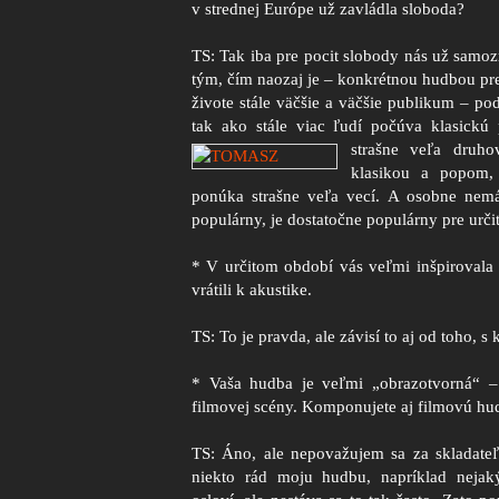
v strednej Európe už zavládla sloboda?
TS: Tak iba pre pocit slobody nás už samozr
tým, čím naozaj je – konkrétnou hudbou pr
živote stále väčšie a väčšie publikum – po
tak ako stále viac ľudí počúva klasick
strašne veľa druh
klasikou a popom, 
ponúka strašne veľa vecí. A osobne nemám
populárny, je dostatočne populárny pre určit
* V určitom období vás veľmi inšpirovala „
vrátili k akustike.
TS: To je pravda, ale závisí to aj od toho, 
* Vaša hudba je veľmi „obrazotvorná“ –
filmovej scény. Komponujete aj filmovú hu
TS: Áno, ale nepovažujem sa za skladateľ
niekto rád moju hudbu, napríklad nejaký