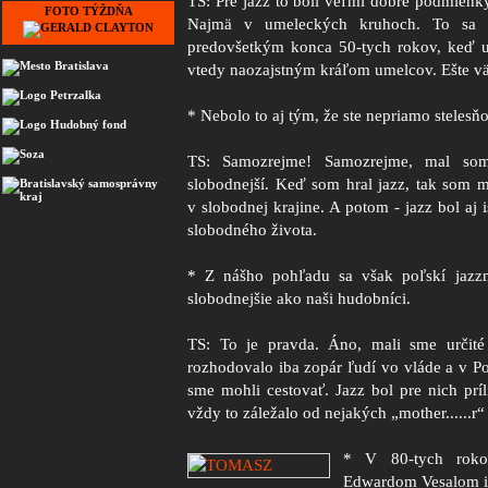
TS: Pre jazz to boli veľmi dobré podmienky
FOTO TÝŽDŇA
Najmä v umeleckých kruhoch. To sa u
predovšetkým konca 50-tych rokov, keď 
vtedy naozajstným kráľom umelcov. Ešte vä
* Nebolo to aj tým, že ste nepriamo stelesňo
TS: Samozrejme!
Samozrejme, mal so
slobodnejší. Keď som hral jazz, tak som m
v slobodnej krajine. A potom - jazz bol aj
slobodného života.
* Z nášho pohľadu sa však poľskí jazz
slobodnejšie ako naši hudobníci.
TS: To je pravda. Áno, mali sme určité
rozhodovalo iba zopár ľudí vo vláde a v Poľ
sme mohli cestovať. Jazz bol pre nich prí
vždy to záležalo od nejakých „mother......r“
*
V 80-tych roko
Edwardom Vesalom iš