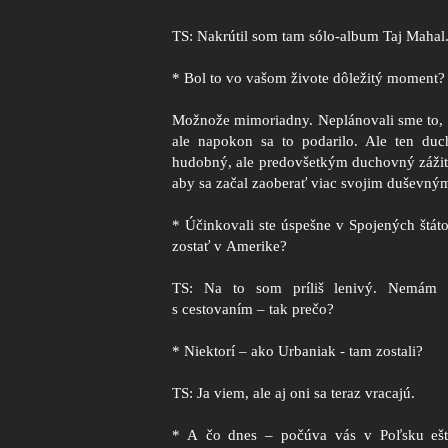
TS: Nakrútil som tam sólo-album Taj Mahal
* Bol to vo vašom živote dôležitý moment?
Možnože mimoriadny. Neplánovali sme to, to
ale napokon sa to podarilo. Ale ten duch
hudobný, ale predovšetkým duchovný zážito
aby sa začal zaoberať viac svojim duševný
* Účinkovali ste úspešne v Spojených štáto
zostať v Amerike?
TS: Na to som príliš lenivý. Nemám
s cestovaním – tak prečo?
* Niektorí – ako Urbaniak - tam zostali?
TS: Ja viem, ale aj oni sa teraz vracajú.
* A čo dnes – počúva vás v Poľsku ešte