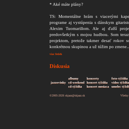
* Aké máte plány?
TS: Momentálne hrám s viacerými kap
programe aj vystúpenia s dánskym gitaris
Alexim Tuomarillom. Ale aj ďalší proj
predovšetkým s mojou
hudbou. Som tera
projektom, pretože takmer desať rokov s
konkrétnou skupinou a už túžim po zmene..
viac fotiek
Diskusia
albumy
koncerty
foto-týždňa
jazzovinky
cd-weekend
koncert týždňa
video týždň
cd-týždňa
koncert mesiaca
umelec týžd
©2005-2026
skjazz@skjazz.sk
Všetky 