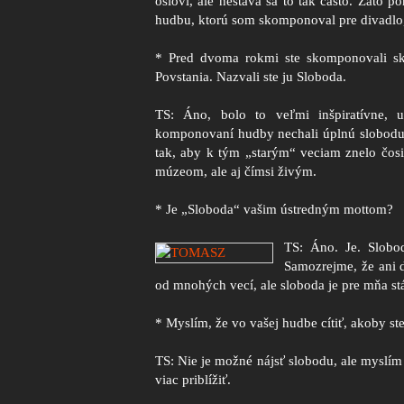
osloví, ale nestáva sa to tak často. Zato 
hudbu, ktorú som skomponoval pre divadlo, 
* Pred dvoma rokmi ste skomponovali s
Povstania. Nazvali ste ju Sloboda.
TS: Áno, bolo to veľmi inšpiratívne, u
komponovaní hudby nechali úplnú slobodu.
tak, aby k tým „starým“ veciam znelo čos
múzeom, ale aj čímsi živým.
* Je „Sloboda“ vašim ústredným mottom?
TS:
Áno. Je. Slobo
Samozrejme, že ani d
od mnohých vecí, ale sloboda je pre mňa st
* Myslím, že vo vašej hudbe cítiť, akoby st
TS: Nie je možné nájsť slobodu, ale myslím 
viac priblížiť.