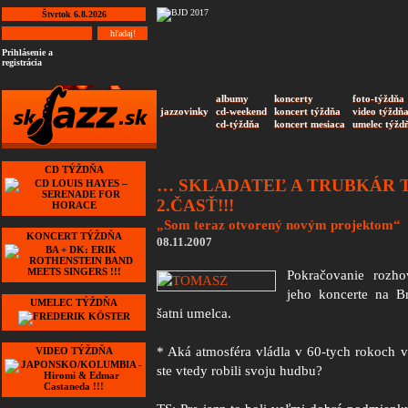
Štvrtok 6.8.2026
Prihlásenie a
registrácia
albumy
koncerty
foto-týždňa
jazzovinky
cd-weekend
koncert týždňa
video týždň
cd-týždňa
koncert mesiaca
umelec týžd
CD TÝŽDŇA
… SKLADATEĽ A TRUBKÁR 
2.ČASŤ!!!
„Som teraz otvorený novým projektom“
KONCERT TÝŽDŇA
08.11.2007
Pokračovanie rozho
jeho koncerte na B
UMELEC TÝŽDŇA
šatni umelca.
* Aká atmosféra vládla v 60-tych rokoch 
VIDEO TÝŽDŇA
ste vtedy robili svoju hudbu?