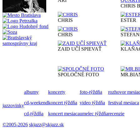
ARI
CHRIS 
CHRIS
ESTER
CHRIS
STEFAN
ZAID UČÍ SPIEVAŤ
KLAŇA
SPOLOČNÉ FOTO
MR.BIA
albumy
koncerty
foto-týždňa
rozhovor mesia
cd-weekend
koncert týždňa
video týždňa
festival mesiaca
jazzovinky
cd-týždňa
koncert mesiaca
umelec týždňa
recenzie
©2005-2026
skjazz@skjazz.sk