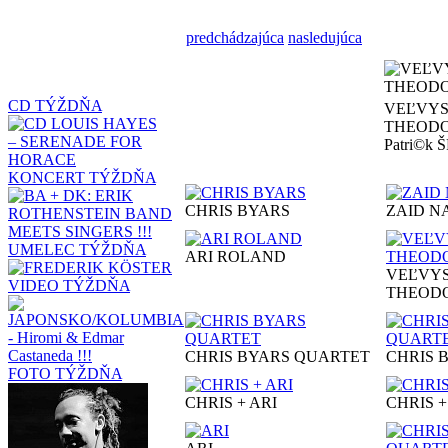
predchádzajúca
nasledujúca
CD TÝŽDŇA
VEĽVY
THEODO
Patri©k
KONCERT TÝŽDŇA
CHRIS BYARS
ZAID N
UMELEC TÝŽDŇA
ARI ROLAND
VEĽVY
VIDEO TÝŽDŇA
THEOD
CHRIS BYARS QUARTET
CHRIS 
FOTO TÝŽDŇA
CHRIS + ARI
CHRIS +