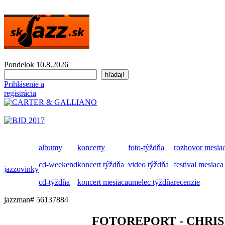
Pondelok 10.8.2026
Prihlásenie a
registrácia
albumy
koncerty
foto-týždňa
rozhovor mesia
cd-weekend
koncert týždňa
video týždňa
festival mesiaca
jazzovinky
cd-týždňa
koncert mesiaca
umelec týždňa
recenzie
jazzman# 56137884
FOTOREPORT - CHRIS