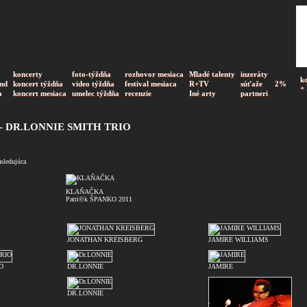
koncerty
foto-týždňa
rozhovor mesiaca
Mladé talenty
inzeráty
k
nd
koncert týždňa
video týždňa
festival mesiaca
R+TV
súťaže
2%
+
a
koncert mesiaca
umelec týždňa
recenzie
Iné arty
partneri
 DR.LONNIE SMITH TRIO
asledujúca
KLAŇAČKA
Patri©k ŠPANKO 2011
JONATHAN KREISBERG
JAMIRE WILLIAMS
O
DR.LONNIE
JAMIRE
DR.LONNIE