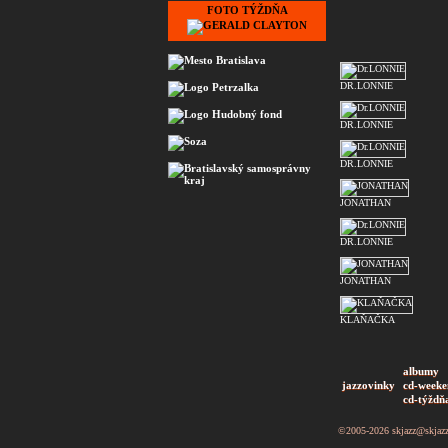
FOTO TÝŽDŇA
DR.LONNIE
DR.LONNIE
DR.LONNIE
JONATHAN
DR.LONNIE
JONATHAN
KLAŇAČKA
albumy
jazzovinky
cd-weeke
cd-týždň
©2005-2026
skjazz@skjaz