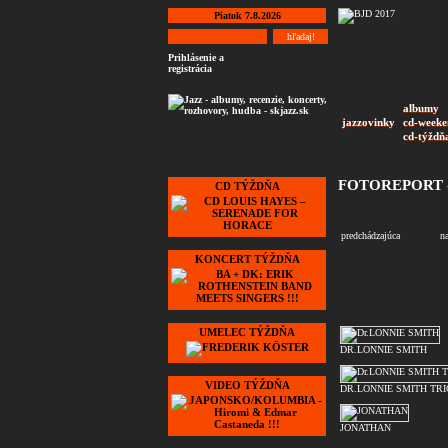
Piatok 7.8.2026
Prihlásenie a
registrácia
albumy
jazzovinky
cd-weeke
cd-týždň
FOTOREPORT -
CD TÝŽDŇA
predchádzajúca
n
KONCERT TÝŽDŇA
UMELEC TÝŽDŇA
DR.LONNIE SMITH
VIDEO TÝŽDŇA
DR.LONNIE SMITH TRI
JONATHAN