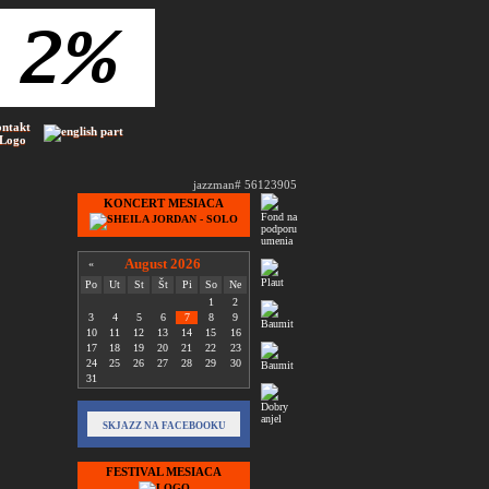
ontakt
 Logo
jazzman# 56123905
KONCERT MESIACA
August 2026
«
Po
Ut
St
Št
Pi
So
Ne
1
2
3
4
5
6
7
8
9
10
11
12
13
14
15
16
17
18
19
20
21
22
23
24
25
26
27
28
29
30
31
SKJAZZ NA FACEBOOKU
FESTIVAL MESIACA