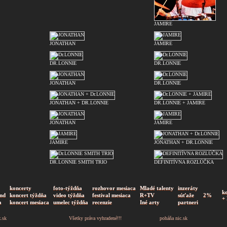
JAMIRE
JONATHAN
JAMIRE
DR.LONNIE
DR.LONNIE
JONATHAN
DR.LONNIE
JONATHAN + DR.LONNIE
DR.LONNIE + JAMIRE
JONATHAN
JAMIRE
JAMIRE
JONATHAN + DR.LONNIE
DR.LONNIE SMITH TRIO
DEFINITÍVNA ROZLÚČKA
koncerty
foto-týždňa
rozhovor mesiaca
Mladé talenty
inzeráty
k
nd
koncert týždňa
video týždňa
festival mesiaca
R+TV
súťaže
2%
+
a
koncert mesiaca
umelec týždňa
recenzie
Iné arty
partneri
z.sk
Všetky práva vyhradené!!!
poháňa
nic.sk