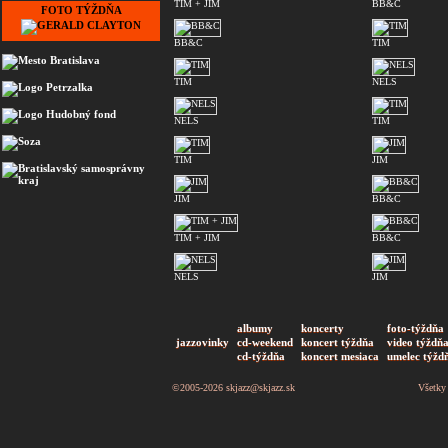
TIM + JIM
BB&C
FOTO TÝŽDŇA
BB&C
TIM
TIM
NELS
NELS
TIM
TIM
JIM
JIM
BB&C
TIM + JIM
BB&C
NELS
JIM
albumy
koncerty
foto-týždňa
jazzovinky
cd-weekend
koncert týždňa
video týždň
cd-týždňa
koncert mesiaca
umelec týžd
©2005-2026
skjazz@skjazz.sk
Všetky 