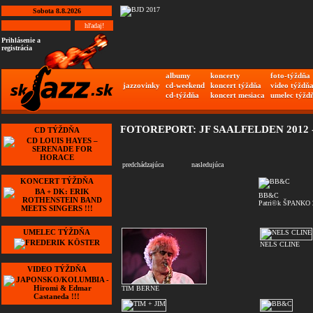
Sobota 8.8.2026
Prihlásenie a
registrácia
albumy
koncerty
foto-týždňa
jazzovinky
cd-weekend
koncert týždňa
video týždň
cd-týždňa
koncert mesiaca
umelec týžd
FOTOREPORT: JF SAALFELDEN 2012 
CD TÝŽDŇA
predchádzajúca
nasledujúca
KONCERT TÝŽDŇA
BB&C
Patri©k ŠPANKO 
UMELEC TÝŽDŇA
NELS CLINE
VIDEO TÝŽDŇA
TIM BERNE