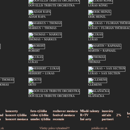
DON ELLIS TRIBUTE ORCHESTRA
LUKAS KÖNIG
ADAM RAPA
ERIK HEINZL
MARKUS + THOMAS
LUKAS + FLORIAN THÜBSBA
THOMAS + MARKUS
LUKAS
ROBERT
MARTIN + RAPHAEL
LUKAS
THOMAS
HERBERT + LUKAS
LUKAS + SAX SECTION
HOMAS
DETO
CLEMENS
DON ELLIS TRIBUTE ORCHESTRA
KLAŇAČKA
koncerty
foto-týždňa
rozhovor mesiaca
Mladé talenty
inzeráty
k
nd
koncert týždňa
video týždňa
festival mesiaca
R+TV
súťaže
2%
+
a
koncert mesiaca
umelec týždňa
recenzie
Iné arty
partneri
z.sk
Všetky práva vyhradené!!!
poháňa
nic.sk