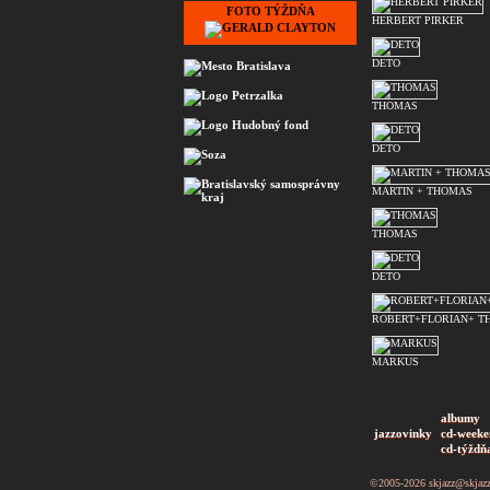
FOTO TÝŽDŇA
HERBERT PIRKER
DETO
THOMAS
DETO
MARTIN + THOMAS
THOMAS
DETO
ROBERT+FLORIAN+ T
MARKUS
albumy
jazzovinky
cd-weeke
cd-týždň
©2005-2026
skjazz@skjaz