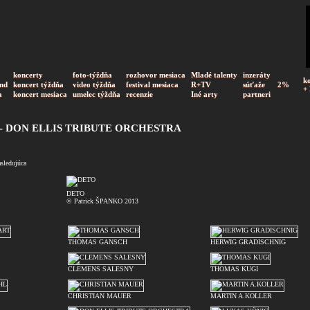
koncerty
foto-týždňa
rozhovor mesiaca
Mladé talenty
inzeráty
k
nd
koncert týždňa
video týždňa
festival mesiaca
R+TV
súťaže
2%
+
a
koncert mesiaca
umelec týždňa
recenzie
Iné arty
partneri
- DON ELLIS TRIBUTE ORCHESTRA
asledujúca
DETO
© Patrick ŠPANKO 2013
THOMAS GANSCH
HERWIG GRADISCHNIG
CLEMENS SALESNY
THOMAS KUGI
CHRISTIAN MAUER
MARTIN A.KOLLER