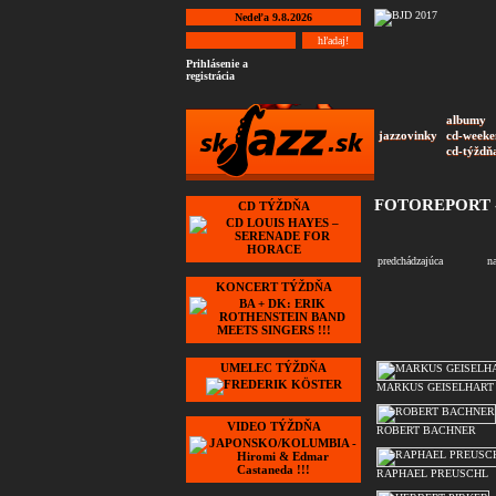
Nedeľa 9.8.2026
Prihlásenie a
registrácia
albumy
jazzovinky
cd-weeke
cd-týždň
FOTOREPORT 
CD TÝŽDŇA
predchádzajúca
n
KONCERT TÝŽDŇA
UMELEC TÝŽDŇA
MARKUS GEISELHART
VIDEO TÝŽDŇA
ROBERT BACHNER
RAPHAEL PREUSCHL