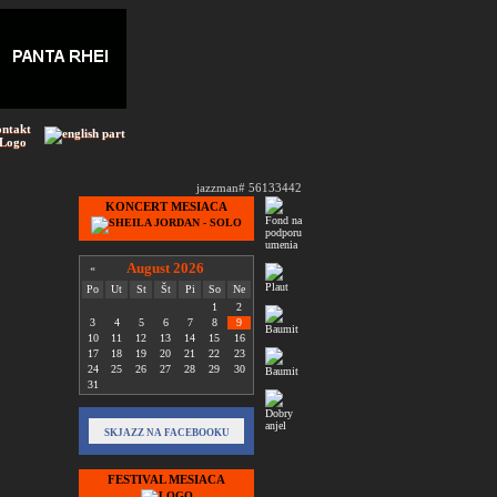
ontakt
 Logo
jazzman# 56133442
KONCERT MESIACA
August 2026
«
Po
Ut
St
Št
Pi
So
Ne
1
2
3
4
5
6
7
8
9
10
11
12
13
14
15
16
17
18
19
20
21
22
23
24
25
26
27
28
29
30
31
SKJAZZ NA FACEBOOKU
FESTIVAL MESIACA