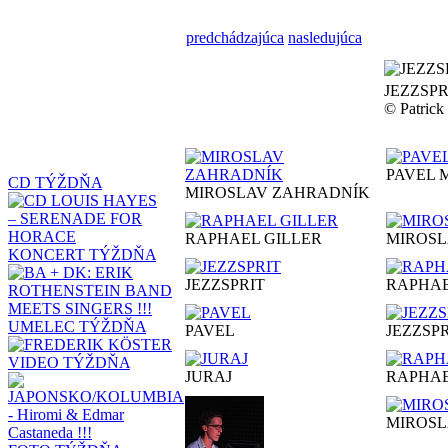
predchádzajúca
nasledujúca
JEZZSPR
© Patric
PAVEL 
CD TÝŽDŇA
MIROSLAV ZAHRADNÍK
RAPHAEL GILLER
MIROS
KONCERT TÝŽDŇA
JEZZSPRIT
RAPHA
UMELEC TÝŽDŇA
PAVEL
JEZZSP
VIDEO TÝŽDŇA
JURAJ
RAPHA
MIROS