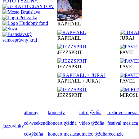
FOTO TÝŽDŇA
RAPHAEL
RAPHAEL
JURAJ
JEZZSPRIT
PAVEL
JEZZSPRIT
PAVEL
RAPHAEL + JURAJ
PAVEL
JEZZSPRIT
MIROS
albumy
koncerty
foto-týždňa
rozhovor mesia
cd-weekend
koncert týždňa
video týždňa
festival mesiaca
jazzovinky
cd-týždňa
koncert mesiaca
umelec týždňa
recenzie