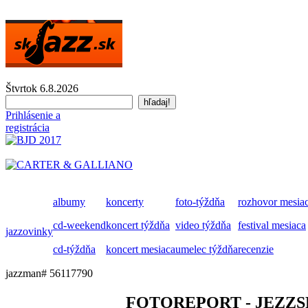
Štvrtok 6.8.2026
Prihlásenie a
registrácia
albumy
koncerty
foto-týždňa
rozhovor mesia
cd-weekend
koncert týždňa
video týždňa
festival mesiaca
jazzovinky
cd-týždňa
koncert mesiaca
umelec týždňa
recenzie
jazzman# 56117790
FOTOREPORT - JEZZS