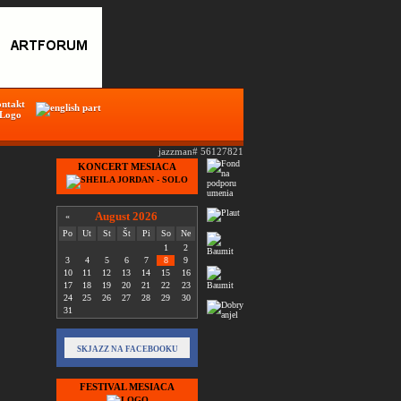
ontakt
 Logo
jazzman# 56127821
KONCERT MESIACA
August 2026
«
Po
Ut
St
Št
Pi
So
Ne
1
2
3
4
5
6
7
8
9
10
11
12
13
14
15
16
17
18
19
20
21
22
23
24
25
26
27
28
29
30
31
SKJAZZ NA FACEBOOKU
FESTIVAL MESIACA