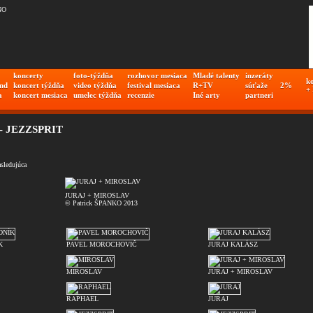
koncerty
foto-týždňa
rozhovor mesiaca
Mladé talenty
inzeráty
k
nd
koncert týždňa
video týždňa
festival mesiaca
R+TV
súťaže
2%
+
a
koncert mesiaca
umelec týždňa
recenzie
Iné arty
partneri
 JEZZSPRIT
asledujúca
JURAJ + MIROSLAV
© Patrick ŠPANKO 2013
K
PAVEL MOROCHOVIČ
JURAJ KALÁSZ
MIROSLAV
JURAJ + MIROSLAV
RAPHAEL
JURAJ