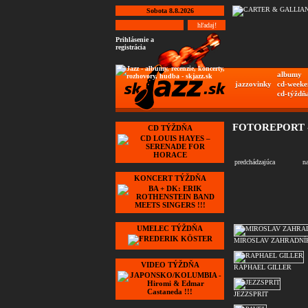
Sobota 8.8.2026
Prihlásenie a
registrácia
albumy
jazzovinky
cd-weeke
cd-týždň
FOTOREPORT -
CD TÝŽDŇA
predchádzajúca
n
KONCERT TÝŽDŇA
UMELEC TÝŽDŇA
MIROSLAV ZAHRADNÍ
VIDEO TÝŽDŇA
RAPHAEL GILLER
JEZZSPRIT