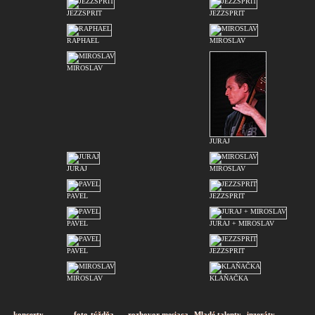
JEZZSPRIT
JEZZSPRIT
RAPHAEL
MIROSLAV
MIROSLAV
JURAJ
JURAJ
MIROSLAV
PAVEL
JEZZSPRIT
PAVEL
JURAJ + MIROSLAV
PAVEL
JEZZSPRIT
MIROSLAV
KLAŇAČKA
koncerty
foto-týždňa
rozhovor mesiaca
Mladé talenty
inzeráty