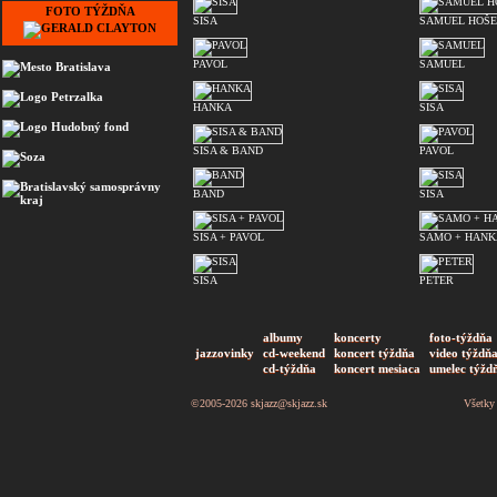
FOTO TÝŽDŇA
SISA
SAMUEL HOŠ
PAVOL
SAMUEL
HANKA
SISA
SISA & BAND
PAVOL
BAND
SISA
SISA + PAVOL
SAMO + HANK
SISA
PETER
albumy
koncerty
foto-týždňa
jazzovinky
cd-weekend
koncert týždňa
video týždň
cd-týždňa
koncert mesiaca
umelec týžd
©2005-2026
skjazz@skjazz.sk
Všetky 