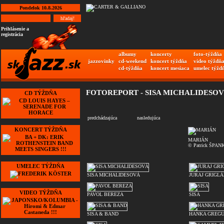
Pondelok 10.8.2026
Prihlásenie a
registrácia
albumy
koncerty
foto-týždňa
jazzovinky
cd-weekend
koncert týždňa
video týždň
cd-týždňa
koncert mesiaca
umelec týžd
FOTOREPORT - SISA MICHALIDESOV
CD TÝŽDŇA
predchádzajúca
nasledujúca
KONCERT TÝŽDŇA
MARIÁN
© Patrick ŠPAN
UMELEC TÝŽDŇA
SISA MICHALIDESOVÁ
JURAJ GRIGL
VIDEO TÝŽDŇA
PAVOL BEREZA
SISA
SISA & BAND
HANKA GREG