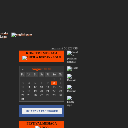
ontakt
 Logo
jazzman# 56128738
KONCERT MESIACA
August 2026
«
Po
Ut
St
Št
Pi
So
Ne
1
2
3
4
5
6
7
8
9
10
11
12
13
14
15
16
17
18
19
20
21
22
23
24
25
26
27
28
29
30
31
SKJAZZ NA FACEBOOKU
FESTIVAL MESIACA