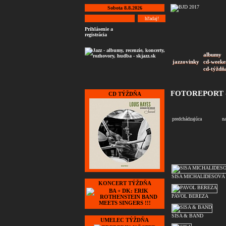
Sobota 8.8.2026
Prihlásenie a
registrácia
albumy
jazzovinky
cd-weeke
cd-týždň
FOTOREPORT -
CD TÝŽDŇA
predchádzajúca
n
SISA MICHALIDESOVÁ
KONCERT TÝŽDŇA
PAVOL BEREZA
SISA & BAND
UMELEC TÝŽDŇA