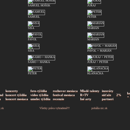
SAMUEL HOŠEK
JURAJ
SAMUEL
PETER
SISA
MARIÁN
PAVOL
MARIÁN
SISA
PAVOL + MARIÁN
SAMO + HANKA
JURAJ + PETER
PETER
KLAŇAČKA
koncerty
foto-týždňa
rozhovor mesiaca
Mladé talenty
inzeráty
k
nd
koncert týždňa
video týždňa
festival mesiaca
R+TV
súťaže
2%
+
a
koncert mesiaca
umelec týždňa
recenzie
Iné arty
partneri
z.sk
Všetky práva vyhradené!!!
poháňa
nic.sk