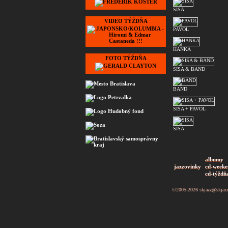
SISA
VIDEO TÝŽDŇA
PAVOL
HANKA
FOTO TÝŽDŇA
SISA & BAND
BAND
SISA + PAVOL
SISA
albumy
jazzovinky
cd-weeke
cd-týždň
©2005-2026
skjazz@skjaz