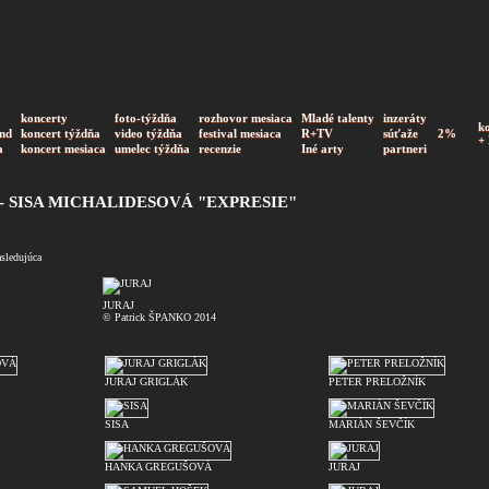
koncerty
foto-týždňa
rozhovor mesiaca
Mladé talenty
inzeráty
k
nd
koncert týždňa
video týždňa
festival mesiaca
R+TV
súťaže
2%
+
a
koncert mesiaca
umelec týždňa
recenzie
Iné arty
partneri
 SISA MICHALIDESOVÁ "EXPRESIE"
asledujúca
JURAJ
© Patrick ŠPANKO 2014
JURAJ GRIGLÁK
PETER PRELOŽNÍK
SISA
MARIÁN ŠEVČÍK
HANKA GREGUŠOVÁ
JURAJ