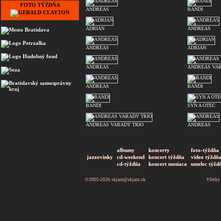
FOTO TÝŽDŇA
ANDREAS
BANDI
ADRIAN
ANDREAS
ANDREAS
ADRIAN
ANDREAS
ANDREAS VAR
ANDREAS
BANDI
BANDI
SYN A OTEC
ANDREAS VARADY TRIO
ANDREAS
albumy
koncerty
foto-týždňa
jazzovinky
cd-weekend
koncert týždňa
video týždň
cd-týždňa
koncert mesiaca
umelec týžd
©2005-2026
skjazz@skjazz.sk
Všetky 