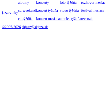
albumy
koncerty
foto-týždňa
rozhovor mesia
cd-weekend
koncert týždňa
video týždňa
festival mesiaca
jazzovinky
cd-týždňa
koncert mesiaca
umelec týždňa
recenzie
©2005-2026
skjazz@skjazz.sk