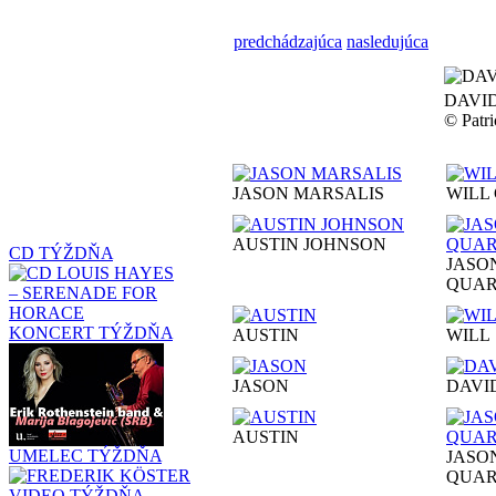
predchádzajúca
nasledujúca
DAVI
© Pat
JASON MARSALIS
WILL
AUSTIN JOHNSON
CD TÝŽDŇA
JASO
QUAR
KONCERT TÝŽDŇA
AUSTIN
WILL
JASON
DAVI
AUSTIN
UMELEC TÝŽDŇA
JASO
QUAR
VIDEO TÝŽDŇA