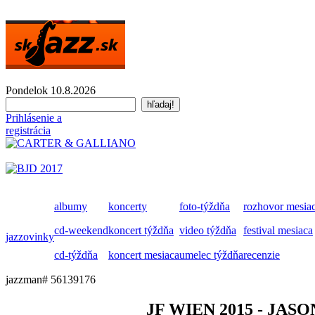
Pondelok 10.8.2026
Prihlásenie a
registrácia
albumy
koncerty
foto-týždňa
rozhovor mesia
cd-weekend
koncert týždňa
video týždňa
festival mesiaca
jazzovinky
cd-týždňa
koncert mesiaca
umelec týždňa
recenzie
jazzman# 56139176
JF WIEN 2015 - JA