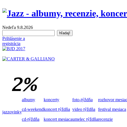
Nedeľa 9.8.2026
Prihlásenie a
registrácia
albumy
koncerty
foto-týždňa
rozhovor mesia
cd-weekend
koncert týždňa
video týždňa
festival mesiaca
jazzovinky
cd-týždňa
koncert mesiaca
umelec týždňa
recenzie