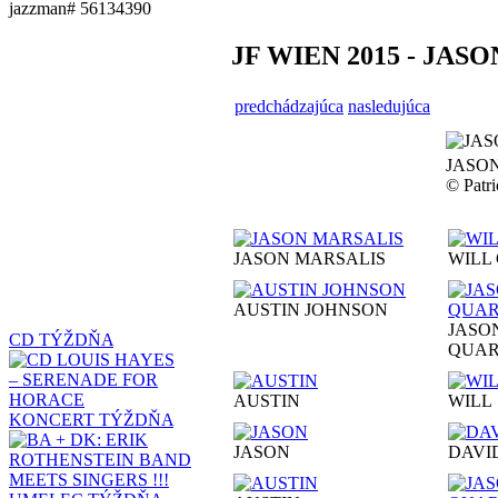
jazzman# 56134390
JF WIEN 2015 - JA
predchádzajúca
nasledujúca
JASO
© Pat
JASON MARSALIS
WILL
AUSTIN JOHNSON
JASO
CD TÝŽDŇA
QUAR
AUSTIN
WILL
KONCERT TÝŽDŇA
JASON
DAVI