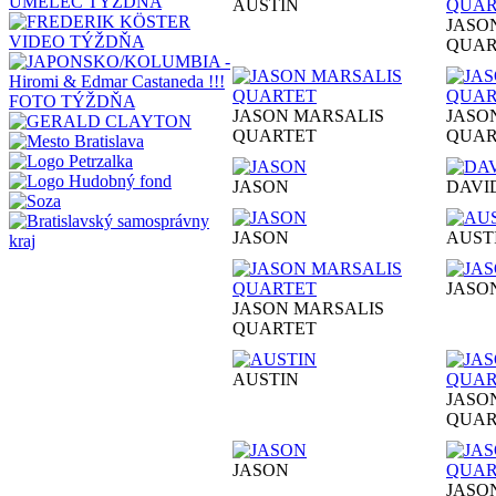
UMELEC TÝŽDŇA
AUSTIN
JASO
VIDEO TÝŽDŇA
QUAR
FOTO TÝŽDŇA
JASON MARSALIS
JASO
QUARTET
QUAR
JASON
DAVI
JASON
AUST
JASO
JASON MARSALIS
QUARTET
AUSTIN
JASO
QUAR
JASON
JASO