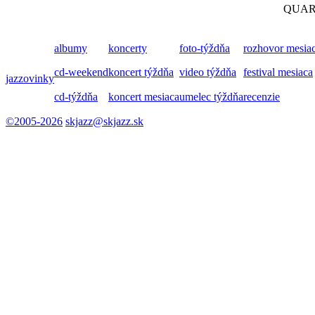
QUAR
albumy
koncerty
foto-týždňa
rozhovor mesia
cd-weekend
koncert týždňa
video týždňa
festival mesiaca
jazzovinky
cd-týždňa
koncert mesiaca
umelec týždňa
recenzie
©2005-2026
skjazz@skjazz.sk