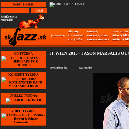
Nedeľa 9.8.2026
Prihlásenie a
registrácia
albumy
koncerty
foto-týždňa
jazzovinky
cd-weekend
koncert týždňa
video týždň
cd-týždňa
koncert mesiaca
umelec týžd
JF WIEN 2015 - JASON MARSALIS Q
CD TÝŽDŇA
predchádzajúca
nasledujúca
KONCERT TÝŽDŇA
UMELEC TÝŽDŇA
VIDEO TÝŽDŇA