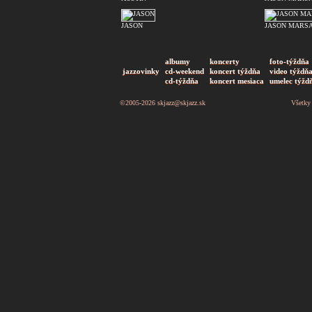
JASON
JASON MARSA
albumy
koncerty
foto-týždňa
jazzovinky
cd-weekend
koncert týždňa
video týždň
cd-týždňa
koncert mesiaca
umelec týžd
©2005-2026
skjazz@skjazz.sk
Všetky 