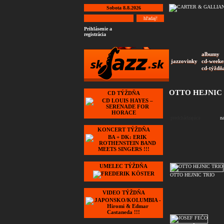
Sobota 8.8.2026
Prihlásenie a
registrácia
albumy
jazzovinky
cd-weeke
cd-týždň
OTTO HEJNIC
CD TÝŽDŇA
predchádzajúca
n
KONCERT TÝŽDŇA
UMELEC TÝŽDŇA
OTTO HEJNIC TRIO
VIDEO TÝŽDŇA