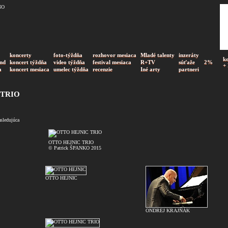
koncerty
foto-týždňa
rozhovor mesiaca
Mladé talenty
inzeráty
k
nd
koncert týždňa
video týždňa
festival mesiaca
R+TV
súťaže
2%
+
a
koncert mesiaca
umelec týždňa
recenzie
Iné arty
partneri
 TRIO
asledujúca
OTTO HEJNIC TRIO
© Patrick ŠPANKO 2015
OTTO HEJNIC
ONDREJ KRAJŇÁK