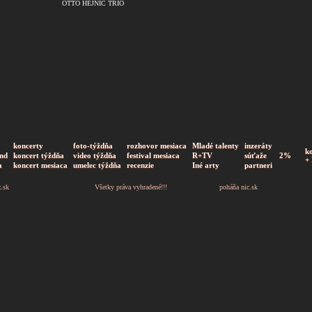
OTTO HEJNIC TRIO
koncerty
foto-týždňa
rozhovor mesiaca
Mladé talenty
inzeráty
k
nd
koncert týždňa
video týždňa
festival mesiaca
R+TV
súťaže
2%
+
a
koncert mesiaca
umelec týždňa
recenzie
Iné arty
partneri
z.sk
Všetky práva vyhradené!!!
poháňa
nic.sk