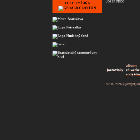
JOSEF FEČO
FOTO TÝŽDŇA
albumy
jazzovinky
cd-weeke
cd-týždň
©2005-2026
skjazz@skjaz