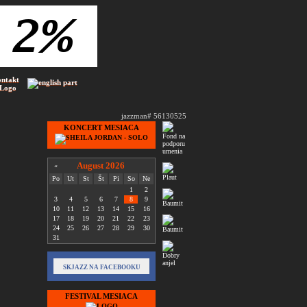
ontakt
 Logo
jazzman# 56130525
KONCERT MESIACA
August 2026
«
Po
Ut
St
Št
Pi
So
Ne
1
2
3
4
5
6
7
8
9
10
11
12
13
14
15
16
17
18
19
20
21
22
23
24
25
26
27
28
29
30
31
SKJAZZ NA FACEBOOKU
FESTIVAL MESIACA