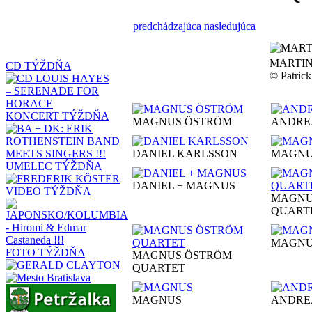
predchádzajúca
nasledujúca
MARTI
CD TÝŽDŇA
© Patri
KONCERT TÝŽDŇA
MAGNUS ÖSTRÖM
ANDRE
DANIEL KARLSSON
MAGN
UMELEC TÝŽDŇA
DANIEL + MAGNUS
VIDEO TÝŽDŇA
MAGNU
QUART
MAGN
FOTO TÝŽDŇA
MAGNUS ÖSTRÖM
QUARTET
MAGNUS
ANDRE