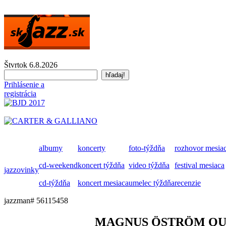
Štvrtok 6.8.2026
Prihlásenie a
registrácia
albumy
koncerty
foto-týždňa
rozhovor mesia
cd-weekend
koncert týždňa
video týždňa
festival mesiaca
jazzovinky
cd-týždňa
koncert mesiaca
umelec týždňa
recenzie
jazzman# 56115458
MAGNUS ÖSTRÖM Q