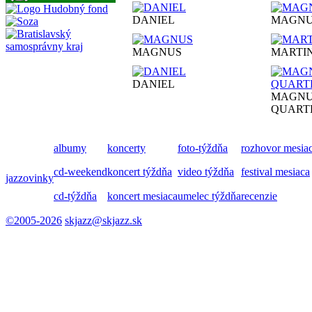
DANIEL
MAGN
MAGNUS
MARTI
DANIEL
MAGNU
QUART
albumy
koncerty
foto-týždňa
rozhovor mesia
cd-weekend
koncert týždňa
video týždňa
festival mesiaca
jazzovinky
cd-týždňa
koncert mesiaca
umelec týždňa
recenzie
©2005-2026
skjazz@skjazz.sk