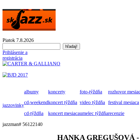
Piatok 7.8.2026
Prihlásenie a
registrácia
albumy
koncerty
foto-týždňa
rozhovor mesia
cd-weekend
koncert týždňa
video týždňa
festival mesiaca
jazzovinky
cd-týždňa
koncert mesiaca
umelec týždňa
recenzie
jazzman# 56122140
HANKA GREGUŠOVÁ 