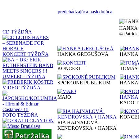
predchádzajúca
nasledujúca
HANKA 
CD TÝŽDŇA
© Patric
KONCERT TÝŽDŇA
HANKA GREGUŠOVÁ
HANKA
KONCERT
TOMÁŠ
UMELEC TÝŽDŇA
SPOKOJNÉ PUBLIKUM
HANKA
VIDEO TÝŽDŇA
MAJO
RADO T
FOTO TÝŽDŇA
KONCE
RIA HAJNALOVÁ-
KENDROVSKÁ + HANKA