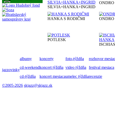
ONDRO
SILVIA+HANKA+INGRID
HANKA S RODIČMI
ONDRO
POTLESK
ISCHIA
albumy
koncerty
foto-týždňa
rozhovor mesia
cd-weekend
koncert týždňa
video týždňa
festival mesiaca
jazzovinky
cd-týždňa
koncert mesiaca
umelec týždňa
recenzie
©2005-2026
skjazz@skjazz.sk