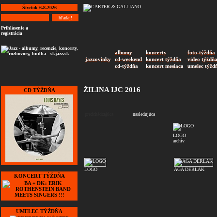
Štvrtok 6.8.2026
Prihlásenie a
registrácia
albumy
koncerty
foto-týždňa
jazzovinky
cd-weekend
koncert týždňa
video týždň
cd-týždňa
koncert mesiaca
umelec týžd
ŽILINA IJC 2016
CD TÝŽDŇA
predchádzajúca
nasledujúca
LOGO
archív
LOGO
AGA DERLAK
KONCERT TÝŽDŇA
UMELEC TÝŽDŇA