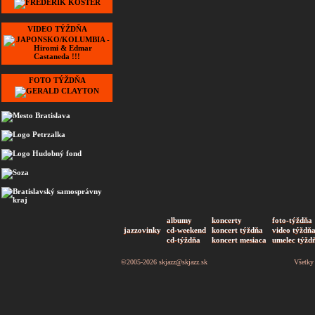
VIDEO TÝŽDŇA
FOTO TÝŽDŇA
albumy
koncerty
foto-týždňa
jazzovinky
cd-weekend
koncert týždňa
video týždň
cd-týždňa
koncert mesiaca
umelec týžd
©2005-2026
skjazz@skjazz.sk
Všetky 