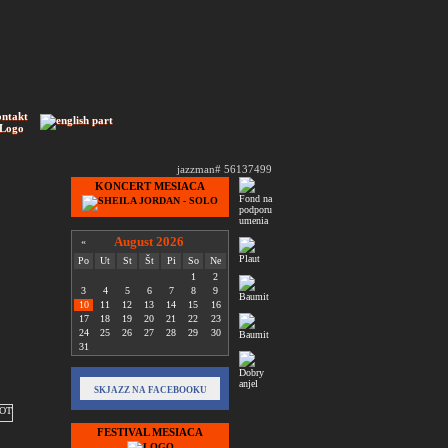
ontakt
 Logo
jazzman# 56137499
KONCERT MESIACA
August 2026
«
Po
Ut
St
Št
Pi
So
Ne
1
2
3
4
5
6
7
8
9
10
11
12
13
14
15
16
17
18
19
20
21
22
23
24
25
26
27
28
29
30
31
SKJAZZ NA FACEBOOKU
FESTIVAL MESIACA