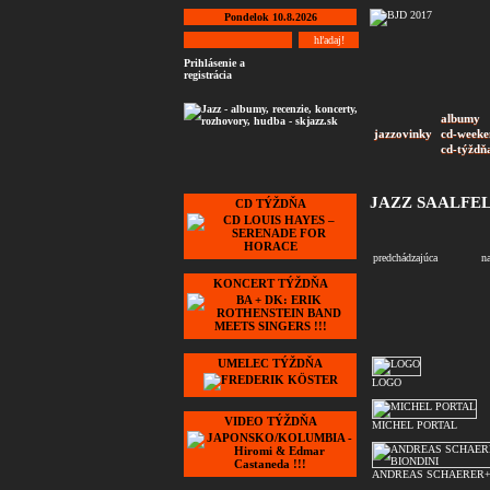
Pondelok 10.8.2026
Prihlásenie a
registrácia
albumy
jazzovinky
cd-weeke
cd-týždň
JAZZ SAALFELD
CD TÝŽDŇA
predchádzajúca
n
KONCERT TÝŽDŇA
UMELEC TÝŽDŇA
LOGO
VIDEO TÝŽDŇA
MICHEL PORTAL
ANDREAS SCHAERER+