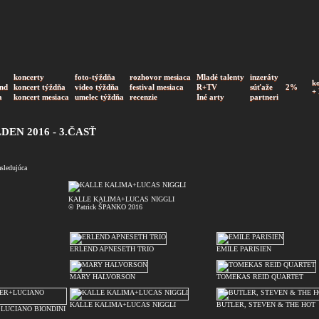
koncerty
foto-týždňa
rozhovor mesiaca
Mladé talenty
inzeráty
k
nd
koncert týždňa
video týždňa
festival mesiaca
R+TV
súťaže
2%
+
a
koncert mesiaca
umelec týždňa
recenzie
Iné arty
partneri
EN 2016 - 3.ČASŤ
asledujúca
KALLE KALIMA+LUCAS NIGGLI
© Patrick ŠPANKO 2016
ERLEND APNESETH TRIO
EMILE PARISIEN
MARY HALVORSON
TOMEKAS REID QUARTET
KALLE KALIMA+LUCAS NIGGLI
BUTLER, STEVEN & THE HOT
LUCIANO BIONDINI