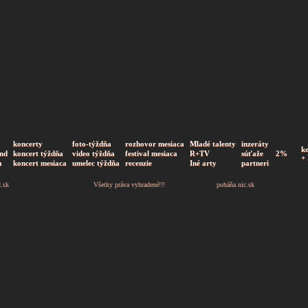
koncerty
foto-týždňa
rozhovor mesiaca
Mladé talenty
inzeráty
k
nd
koncert týždňa
video týždňa
festival mesiaca
R+TV
súťaže
2%
+
a
koncert mesiaca
umelec týždňa
recenzie
Iné arty
partneri
z.sk
Všetky práva vyhradené!!!
poháňa
nic.sk