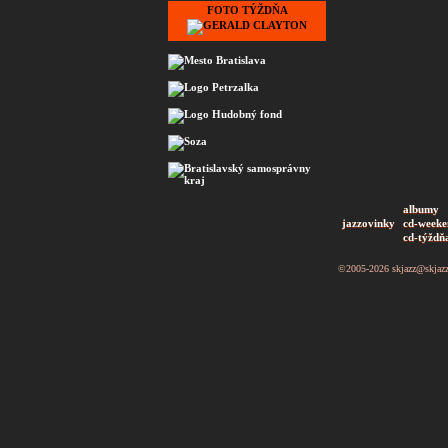
FOTO TÝŽDŇA
albumy
jazzovinky
cd-weeke
cd-týždň
©2005-2026
skjazz@skjaz