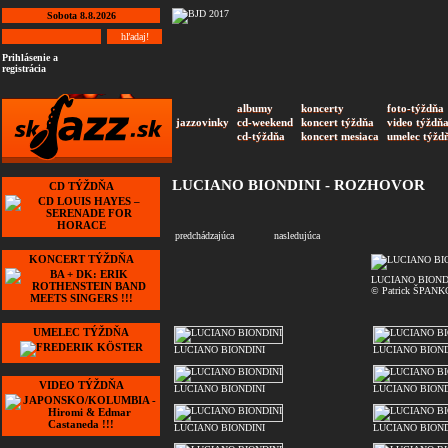
Sobota 8.8.2026
Prihlásenie a
registrácia
albumy
koncerty
foto-týždňa
jazzovinky
cd-weekend
koncert týždňa
video týždň
cd-týždňa
koncert mesiaca
umelec týžd
LUCIANO BIONDINI - ROZHOVOR
CD TÝŽDŇA
predchádzajúca
nasledujúca
KONCERT TÝŽDŇA
LUCIANO BIOND
© Patrick ŠPANK
UMELEC TÝŽDŇA
LUCIANO BIONDINI
LUCIANO BIOND
VIDEO TÝŽDŇA
LUCIANO BIONDINI
LUCIANO BIOND
LUCIANO BIONDINI
LUCIANO BIOND