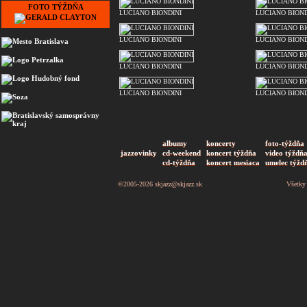
FOTO TÝŽDŇA
LUCIANO BIONDINI
LUCIANO BIOND
LUCIANO BIONDINI
LUCIANO BIOND
LUCIANO BIONDINI
LUCIANO BIOND
LUCIANO BIONDINI
LUCIANO BIOND
albumy
koncerty
foto-týždňa
jazzovinky
cd-weekend
koncert týždňa
video týždň
cd-týždňa
koncert mesiaca
umelec týžd
©2005-2026
skjazz@skjazz.sk
Všetky 