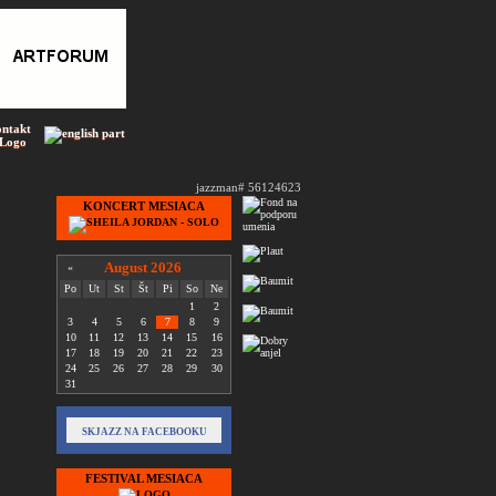
ontakt
 Logo
jazzman# 56124623
KONCERT MESIACA
August 2026
«
Po
Ut
St
Št
Pi
So
Ne
1
2
3
4
5
6
7
8
9
10
11
12
13
14
15
16
17
18
19
20
21
22
23
24
25
26
27
28
29
30
31
SKJAZZ NA FACEBOOKU
FESTIVAL MESIACA