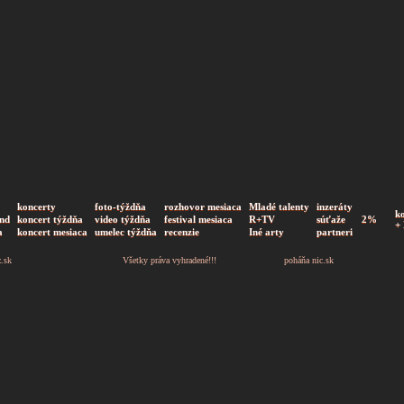
koncerty
foto-týždňa
rozhovor mesiaca
Mladé talenty
inzeráty
k
nd
koncert týždňa
video týždňa
festival mesiaca
R+TV
súťaže
2%
+
a
koncert mesiaca
umelec týždňa
recenzie
Iné arty
partneri
z.sk
Všetky práva vyhradené!!!
poháňa
nic.sk