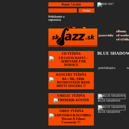
Piatok 7.8.2026
Prihlásenie a
registrácia
albumy
jazzovinky
cd-weeke
cd-týždň
BLUE SHADO
CD TÝŽDŇA
predchádzajúca
n
KONCERT TÝŽDŇA
UMELEC TÝŽDŇA
BLUE SHADOWS
VIDEO TÝŽDŇA
BLUE SHADOWS