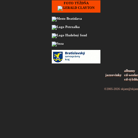
FOTO TÝŽDŇA
albumy
jazzovinky
cd-weeke
cd-týždň
©2005-2026
skjazz@skjaz