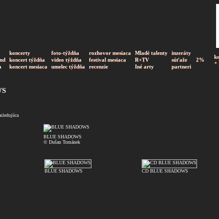
koncerty
foto-týždňa
rozhovor mesiaca
Mladé talenty
inzeráty
k
nd
koncert týždňa
video týždňa
festival mesiaca
R+TV
súťaže
2%
+
a
koncert mesiaca
umelec týždňa
recenzie
Iné arty
partneri
WS
asledujúca
BLUE SHADOWS
© Dušan Tománek
BLUE SHADOWS
CD BLUE SHADOWS