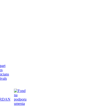
bs
icians
ivals