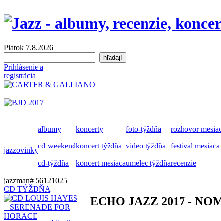
Piatok 7.8.2026
Prihlásenie a
registrácia
albumy
koncerty
foto-týždňa
rozhovor mesia
cd-weekend
koncert týždňa
video týždňa
festival mesiaca
jazzovinky
cd-týždňa
koncert mesiaca
umelec týždňa
recenzie
jazzman# 56121025
CD TÝŽDŇA
ECHO JAZZ 2017 - NO