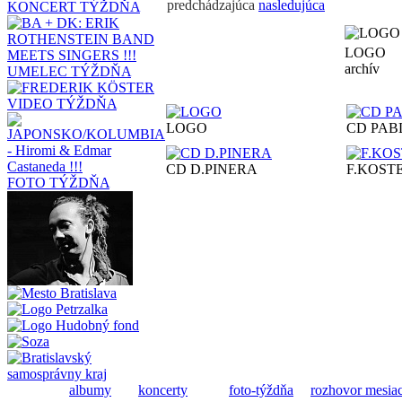
predchádzajúca
nasledujúca
KONCERT TÝŽDŇA
LOGO
archív
UMELEC TÝŽDŇA
VIDEO TÝŽDŇA
LOGO
CD PAB
CD D.PINERA
F.KOST
FOTO TÝŽDŇA
albumy
koncerty
foto-týždňa
rozhovor mesia