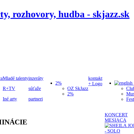
ca
Mladé talenty
inzeráty
kontakt
2%
+ Logo
R+TV
súťaže
OZ SkJazz
Clu
2%
Mus
Iné arty
partneri
Fest
KONCERT
MESIACA
MINÁCIE