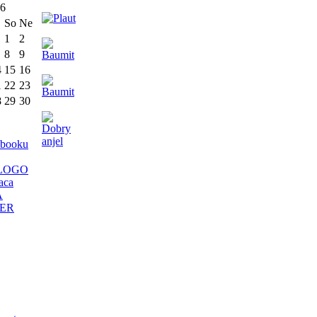
26
So
Ne
1
2
8
9
4
15
16
1
22
23
8
29
30
ebooku
aca