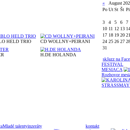
«
August 20
Po
Ut
St
Št
Pi
3
4
5
6
7
10
11
12
13
1
17
18
19
20
2
LO HELD TRIO
CD WOLLNY+PEIRANI
24
25
26
27
2
31
ER
H.DE HOLANDA
skJazz na Fac
FESTIVAL
MESIACA
Rozhovor mesi
ca
Mladé talenty
inzeráty
kontakt