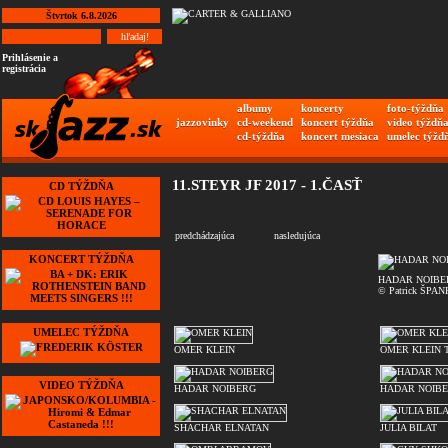
Štvrtok 6.8.2026
Prihlásenie a
registrácia
albumy
koncerty
foto-týždňa
jazzovinky
cd-weekend
koncert týždňa
video týždň
cd-týždňa
koncert mesiaca
umelec týžd
11.STEYR JF 2017 - 1.ČASŤ
CD TÝŽDŇA
predchádzajúca
nasledujúca
KONCERT TÝŽDŇA
HADAR NOIBE
© Patrick ŠPAN
UMELEC TÝŽDŇA
OMER KLEIN
OMER KLEIN 
VIDEO TÝŽDŇA
HADAR NOIBERG
HADAR NOIBE
SHACHAR ELNATAN
JULIA BILAT