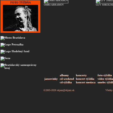
FOTO TÝŽDŇA
OMRI ABRAMOV
GUY SHKOLNI
albumy
koncerty
foto-týždňa
jazzovinky
cd-weekend
koncert týždňa
video týždň
cd-týždňa
koncert mesiaca
umelec týžd
©2005-2026
skjazz@skjazz.sk
Všetky 