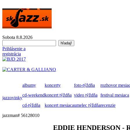
Sobota 8.8.2026
Prihlásenie a
registrácia
albumy
koncerty
foto-týždňa
rozhovor mesia
cd-weekend
koncert týždňa
video týždňa
festival mesiaca
jazzovinky
cd-týždňa
koncert mesiaca
umelec týždňa
recenzie
jazzman# 56128010
EDDIE HENDERSON -