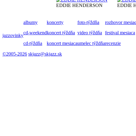
EDDIE HENDERSON
EDDIE 
albumy
koncerty
foto-týždňa
rozhovor mesia
cd-weekend
koncert týždňa
video týždňa
festival mesiaca
jazzovinky
cd-týždňa
koncert mesiaca
umelec týždňa
recenzie
©2005-2026
skjazz@skjazz.sk