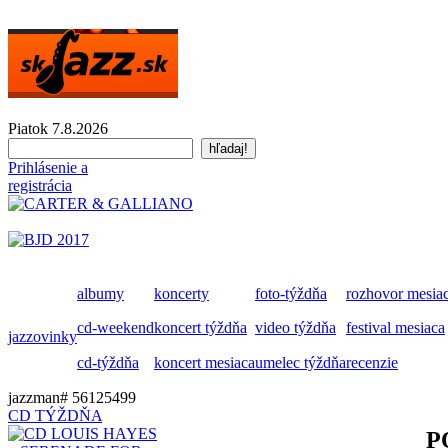
Piatok 7.8.2026
Prihlásenie a
registrácia
albumy
koncerty
foto-týždňa
rozhovor mesia
cd-weekend
koncert týždňa
video týždňa
festival mesiaca
jazzovinky
cd-týždňa
koncert mesiaca
umelec týždňa
recenzie
jazzman# 56125499
CD TÝŽDŇA
P