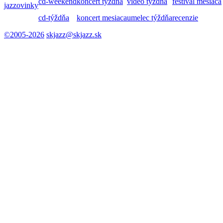
cd-weekend
koncert týždňa
video týždňa
festival mesiaca
jazzovinky
cd-týždňa
koncert mesiaca
umelec týždňa
recenzie
©2005-2026
skjazz@skjazz.sk