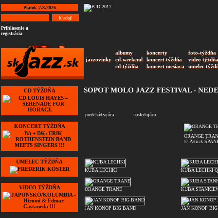
Piatok 7.8.2026
Prihlásenie a
registrácia
albumy
koncerty
foto-týždňa
jazzovinky
cd-weekend
koncert týždňa
video týždň
cd-týždňa
koncert mesiaca
umelec týžd
SOPOT MOLO JAZZ FESTIVAL - NED
CD TÝŽDŇA
predchádzajúca
nasledujúca
KONCERT TÝŽDŇA
ORANGE TRA
© Patrick ŠPAN
UMELEC TÝŽDŇA
KUBA LECHKI
KUBA LECHKI Q
VIDEO TÝŽDŇA
ORANGE TRANE
KUBA STANKIEW
JAN KONOP BIG BAND
JAN KONOP BI