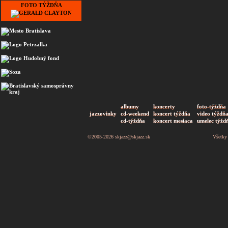
FOTO TÝŽDŇA
albumy
koncerty
foto-týždňa
jazzovinky
cd-weekend
koncert týždňa
video týždň
cd-týždňa
koncert mesiaca
umelec týžd
©2005-2026
skjazz@skjazz.sk
Všetky 