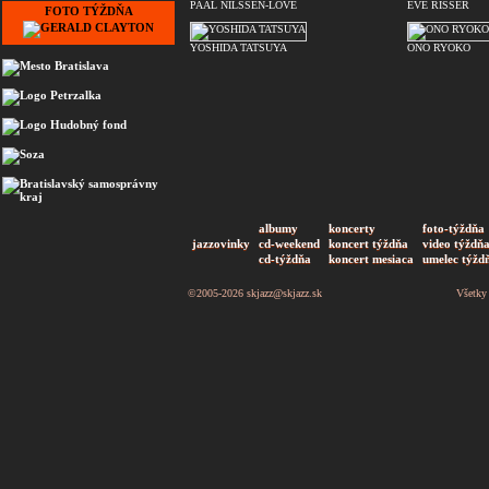
PAAL NILSSEN-LOVE
EVE RISSER
FOTO TÝŽDŇA
YOSHIDA TATSUYA
ONO RYOKO
albumy
koncerty
foto-týždňa
jazzovinky
cd-weekend
koncert týždňa
video týždň
cd-týždňa
koncert mesiaca
umelec týžd
©2005-2026
skjazz@skjazz.sk
Všetky 