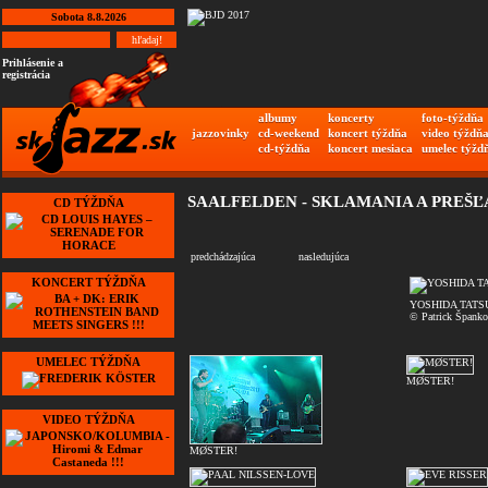
Sobota 8.8.2026
Prihlásenie a
registrácia
albumy
koncerty
foto-týždňa
jazzovinky
cd-weekend
koncert týždňa
video týždň
cd-týždňa
koncert mesiaca
umelec týžd
SAALFELDEN - SKLAMANIA A PREŠĽ
CD TÝŽDŇA
predchádzajúca
nasledujúca
KONCERT TÝŽDŇA
YOSHIDA TATS
© Patrick Španko
UMELEC TÝŽDŇA
MØSTER!
VIDEO TÝŽDŇA
MØSTER!