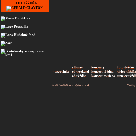
FOTO TÝŽDŇA
albumy
koncerty
foto-týždňa
jazzovinky
cd-weekend
koncert týždňa
video týždň
cd-týždňa
koncert mesiaca
umelec týžd
©2005-2026
skjazz@skjazz.sk
Všetky 