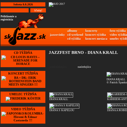
Sobota 8.8.2026
Prihlásenie a
registrácia
albumy
koncerty
foto-týždňa
jazzovinky
cd-weekend
koncert týždňa
video týždň
cd-týždňa
koncert mesiaca
umelec týžd
JAZZFEST BRNO - DIANA KRALL
CD TÝŽDŇA
predchádzajúca
nasledujúca
KONCERT TÝŽDŇA
DIANA KRALL
© Patrick Špank
UMELEC TÝŽDŇA
DIANA KRALL
KARRIEM-ANT
VIDEO TÝŽDŇA
DIANA S KAPELOU
DIANA A ROBE