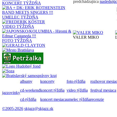
predchádzajúca
nasledujú
KONCERT TÝŽDŇA
UMELEC TÝŽDŇA
VIDEO TÝŽDŇA
VALER MIKO
FOTO TÝŽDŇA
albumy
koncerty
foto-týždňa
rozhovor mesia
cd-weekend
koncert týždňa
video týždňa
festival mesiaca
jazzovinky
cd-týždňa
koncert mesiaca
umelec týždňa
recenzie
©2005-2026
skjazz@skjazz.sk