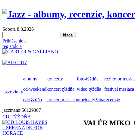
Sobota 8.8.2026
Prihlásenie a
registrácia
albumy
koncerty
foto-týždňa
rozhovor mesia
cd-weekend
koncert týždňa
video týždňa
festival mesiaca
jazzovinky
cd-týždňa
koncert mesiaca
umelec týždňa
recenzie
jazzman# 56129307
CD TÝŽDŇA
VALÉR MIKO 