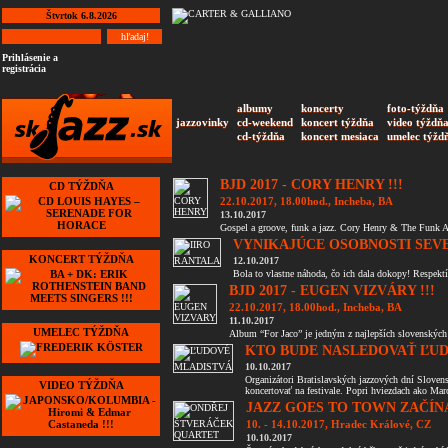
Štvrtok 6.8.2026
Prihlásenie a
registrácia
albumy
koncerty
foto-týždňa
jazzovinky
cd-weekend
koncert týždňa
video týždň
cd-týždňa
koncert mesiaca
umelec týžd
BJD 2017 - CORY HENRY !!!
CD TÝŽDŇA
22.10.2017, 18.00hod., Incheba, BA
13.10.2017
Gospel a groove, funk a jazz. Cory Henry & The Funk A
VYNIKAJÚCE OSOBNOSTI SEVE
KONCERT TÝŽDŇA
12.10.2017
Bola to vlastne náhoda, čo ich dala dokopy! Respektí
BJD 2017 - EUGEN VIZVÁRY !!!
22.10.2017, 18.00hod., Incheba, BA
11.10.2017
UMELEC TÝŽDŇA
Album “For Jaco” je jedným z najlepších slovenských
KTO BUDE NASLEDOVAŤ ĽUD
10.10.2017
Organizátori Bratislavských jazzových dní Slove
VIDEO TÝŽDŇA
koncertovať na festivale. Popri hviezdach ako Marc
JAZZ GOES TO TOWN ZAČÍNÁ
10. - 14.10.2017, Hradec Králové, CZ
10.10.2017