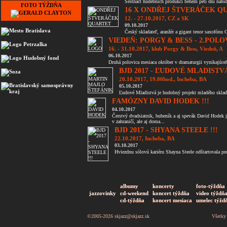
Šestnáct hudebních produkcí během pěti dní nabídne
FOTO TÝŽDŇA
16 X ONDŘEJ ŠTVERÁČEK QU
12. - 27.10.2017, CZ a SK
09.10.2017
Český skladateľ, aranžér a gigant tenor saxofónu 
VIEDEŇ: PORGY & BESS - 2.POLO
16. - 31.10.2017, klub Porgy & Bess, Viedeň, A
06.10.2017
Druhá polovica mesiaca október v dramaturgii vynikajúc
BJD 2017 - ĽUDOVÉ MLADISTVÁ
20.10.2017, 19.00hod., Incheba, BA
05.10.2017
Ľudové Mladistvá je hudobný projekt mladého skladat
FAMÓZNY DAVID HODEK !!!
04.10.2017
Čerstvý dvadsiatnik, bubeník a aj spevák David Hodek
v zahraničí, ale aj doma...
BJD 2017 - SHYANA STEELE !!!
22.10.2017, Incheba, BA
03.10.2017
Hviezdnu sólovú kariéru Shayna Steele odštartovala pr
albumy
koncerty
foto-týždňa
jazzovinky
cd-weekend
koncert týždňa
video týždň
cd-týždňa
koncert mesiaca
umelec týžd
©2005-2026
skjazz@skjazz.sk
Všetky 