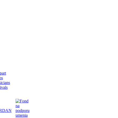
bs
icians
ivals