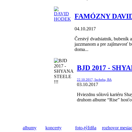
FAMÓZNY DAVID
04.10.2017
Čerstvý dvadsiatnik, bubeník 
jazzmanom a pre zajímavosť bu
doma...
BJD 2017 - SHYA
22.10.2017, Incheba, BA
03.10.2017
Hviezdnu sólovú kariéru Shay
druhom albume “Rise” hosťova
albumy
koncerty
foto-týždňa
rozhovor mesia