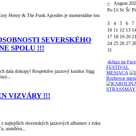
«
August 20
Po
Ut
St
Št
Pi
 Cory Henry & The Funk Apostles je momentálne tou
3
4
5
6
7
10
11
12
13
1
17
18
19
20
2
OSOBNOSTI SEVERSKÉHO
24
25
26
27
2
E SPOLU !!!
31
skJazz na Fac
FESTIVAL
ich dala dokopy! Respektíve jazzový kurátor Sigg
MESIACA
azz...
Rozhovor mesi
EN VIZVÁRY !!!
 z najlepších slovenských jazzových albumov z roku
, aranžéra...