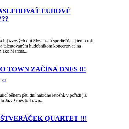
ASLEDOVAŤ ĽUDOVÉ
???
ých jazzových dní Slovenská sporiteľňa aj tento rok
a talentovaným hudobníkom koncertovať na
ch ako Marcus...
O TOWN ZAČÍNÁ DNES !!!
é, CZ
kcí během pěti dní nabídne letošní, v pořadí již
valu Jazz Goes to Town...
 ŠTVERÁČEK QUARTET !!!