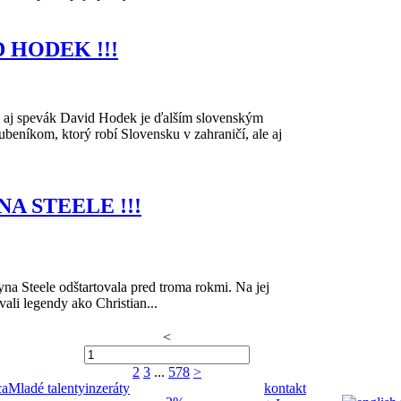
 HODEK !!!
a aj spevák David Hodek je ďalším slovenským
beníkom, ktorý robí Slovensku v zahraničí, ale aj
NA STEELE !!!
na Steele odštartovala pred troma rokmi. Na jej
li legendy ako Christian...
<
2
3
...
578
>
ca
Mladé talenty
inzeráty
kontakt