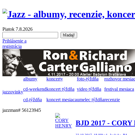
Piatok 7.8.2026
Prihlásenie a
registrácia
albumy
koncerty
foto-týždňa
rozhovor mesia
cd-weekend
koncert týždňa
video týždňa
festival mesiaca
jazzovinky
cd-týždňa
koncert mesiaca
umelec týždňa
recenzie
jazzman# 56123945
BJD 2017 - CORY 
22.10.2017, 18.00hod., Incheba, BA