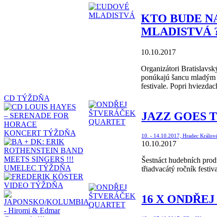
KTO BUDE N
MLADISTVÁ 
10.10.2017
Organizátori Bratislavsk
ponúkajú šancu mladým 
festivale. Popri hviezda
CD TÝŽDŇA
JAZZ GOES T
KONCERT TÝŽDŇA
10. - 14.10.2017, Hradec Králov
10.10.2017
Šestnáct hudebních produ
UMELEC TÝŽDŇA
třiadvacátý ročník festi
VIDEO TÝŽDŇA
16 X ONDŘEJ