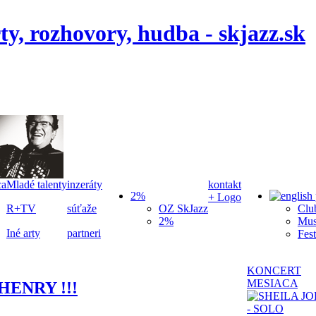
ca
Mladé talenty
inzeráty
kontakt
2%
+ Logo
R+TV
súťaže
OZ SkJazz
Clu
2%
Mus
Iné arty
partneri
Fest
KONCERT
MESIACA
HENRY !!!