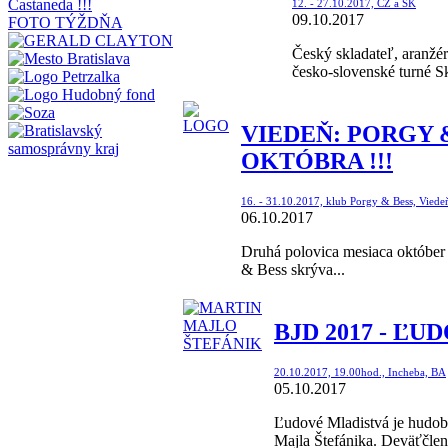
12. - 27.10.2017, CZ a SK
09.10.2017
FOTO TÝŽDŇA
Český skladateľ, aranžér
česko-slovenské turné Sk
VIEDEŇ: PORGY &
OKTÓBRA !!!
16. - 31.10.2017, klub Porgy & Bess, Viede
06.10.2017
Druhá polovica mesiaca október
& Bess skrýva...
BJD 2017 - ĽU
20.10.2017, 19.00hod., Incheba, BA
05.10.2017
Ľudové Mladistvá je hudobn
Majla Štefánika. Deväťčlen