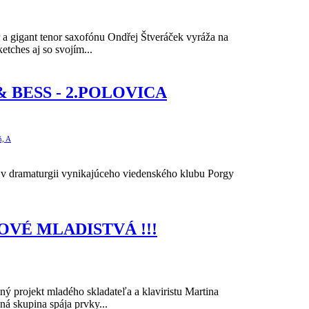
 a gigant tenor saxofónu Ondřej Štveráček vyráža na
etches aj so svojím...
 BESS - 2.POLOVICA
ň, A
 v dramaturgii vynikajúceho viedenského klubu Porgy
DOVÉ MLADISTVÁ !!!
ý projekt mladého skladateľa a klaviristu Martina
ná skupina spája prvky...