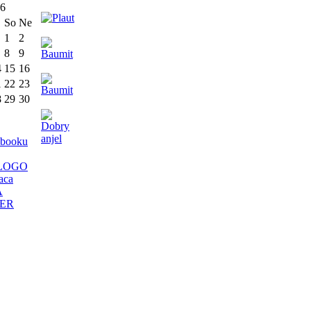
26
So
Ne
1
2
8
9
4
15
16
1
22
23
8
29
30
ebooku
aca