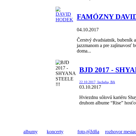
FAMÓZNY DAVID
04.10.2017
Čerstvý dvadsiatnik, bubeník 
jazzmanom a pre zajímavosť bu
doma...
BJD 2017 - SHYA
22.10.2017, Incheba, BA
03.10.2017
Hviezdnu sólovú kariéru Shay
druhom albume “Rise” hosťova
albumy
koncerty
foto-týždňa
rozhovor mesia