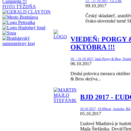
12. - 27.10.2017, CZ a SK
09.10.2017
FOTO TÝŽDŇA
Český skladateľ, aranžér
česko-slovenské turné Sk
VIEDEŇ: PORGY &
OKTÓBRA !!!
16. - 31.10.2017, klub Porgy & Bess, Viede
06.10.2017
Druhá polovica mesiaca október
& Bess skrýva...
BJD 2017 - ĽU
20.10.2017, 19.00hod., Incheba, BA
05.10.2017
Ľudové Mladistvá je hudobn
Majla Štefánika. Deväťčlen