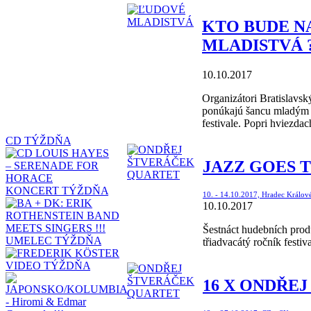
KTO BUDE N
MLADISTVÁ 
10.10.2017
Organizátori Bratislavsk
ponúkajú šancu mladým 
festivale. Popri hviezda
CD TÝŽDŇA
JAZZ GOES T
KONCERT TÝŽDŇA
10. - 14.10.2017, Hradec Králov
10.10.2017
Šestnáct hudebních produ
UMELEC TÝŽDŇA
třiadvacátý ročník festi
VIDEO TÝŽDŇA
16 X ONDŘEJ