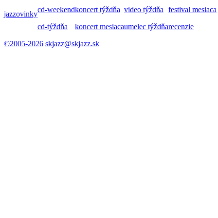
cd-weekend
koncert týždňa
video týždňa
festival mesiaca
jazzovinky
cd-týždňa
koncert mesiaca
umelec týždňa
recenzie
©2005-2026
skjazz@skjazz.sk