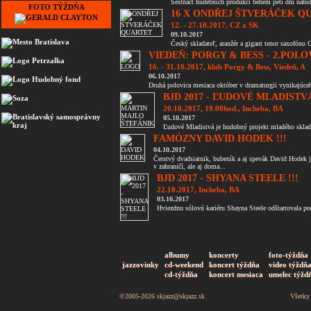
Šestnáct hudebních produkcí během pěti dní nabídne
FOTO TÝŽDŇA
16 X ONDŘEJ ŠTVERÁČEK QU
12. - 27.10.2017, CZ a SK
09.10.2017
Český skladateľ, aranžér a gigant tenor saxofónu 
VIEDEŇ: PORGY & BESS - 2.POLO
16. - 31.10.2017, klub Porgy & Bess, Viedeň, A
06.10.2017
Druhá polovica mesiaca október v dramaturgii vynikajúc
BJD 2017 - ĽUDOVÉ MLADISTVÁ
20.10.2017, 19.00hod., Incheba, BA
05.10.2017
Ľudové Mladistvá je hudobný projekt mladého skladat
FAMÓZNY DAVID HODEK !!!
04.10.2017
Čerstvý dvadsiatnik, bubeník a aj spevák David Hodek
v zahraničí, ale aj doma...
BJD 2017 - SHYANA STEELE !!!
22.10.2017, Incheba, BA
03.10.2017
Hviezdnu sólovú kariéru Shayna Steele odštartovala pr
albumy
koncerty
foto-týždňa
jazzovinky
cd-weekend
koncert týždňa
video týždň
cd-týždňa
koncert mesiaca
umelec týžd
©2005-2026
skjazz@skjazz.sk
Všetky 