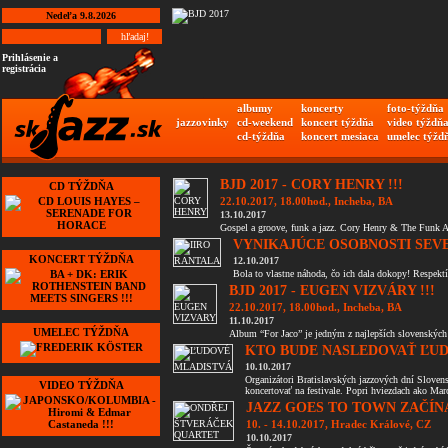
Nedeľa 9.8.2026
Prihlásenie a
registrácia
albumy
koncerty
foto-týždňa
jazzovinky
cd-weekend
koncert týždňa
video týždň
cd-týždňa
koncert mesiaca
umelec týžd
BJD 2017 - CORY HENRY !!!
CD TÝŽDŇA
22.10.2017, 18.00hod., Incheba, BA
13.10.2017
Gospel a groove, funk a jazz. Cory Henry & The Funk A
VYNIKAJÚCE OSOBNOSTI SEVE
KONCERT TÝŽDŇA
12.10.2017
Bola to vlastne náhoda, čo ich dala dokopy! Respektí
BJD 2017 - EUGEN VIZVÁRY !!!
22.10.2017, 18.00hod., Incheba, BA
11.10.2017
UMELEC TÝŽDŇA
Album “For Jaco” je jedným z najlepších slovenských
KTO BUDE NASLEDOVAŤ ĽUD
10.10.2017
Organizátori Bratislavských jazzových dní Slove
VIDEO TÝŽDŇA
koncertovať na festivale. Popri hviezdach ako Marc
JAZZ GOES TO TOWN ZAČÍNÁ
10. - 14.10.2017, Hradec Králové, CZ
10.10.2017