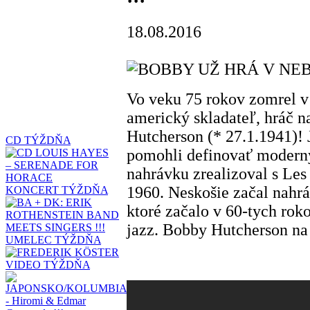
18.08.2016
Vo veku 75 rokov zomrel v
americký skladateľ, hráč 
Hutcherson (* 27.1.1941)! 
CD TÝŽDŇA
pomohli definovať moderný
nahrávku zrealizoval s Le
1960. Neskošie začal nahrá
KONCERT TÝŽDŇA
ktoré začalo v 60-tych rok
jazz. Bobby Hutcherson na
UMELEC TÝŽDŇA
VIDEO TÝŽDŇA