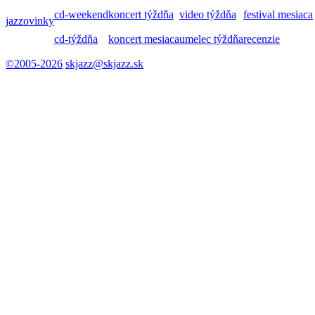
cd-weekend
koncert týždňa
video týždňa
festival mesiaca
jazzovinky
cd-týždňa
koncert mesiaca
umelec týždňa
recenzie
©2005-2026
skjazz@skjazz.sk