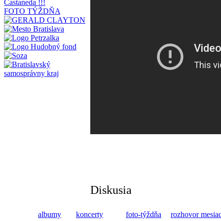
FOTO TÝŽDŇA
Diskusia
albumy
koncerty
foto-týždňa
rozhovor mesia