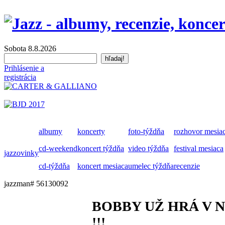
Sobota 8.8.2026
Prihlásenie a
registrácia
albumy
koncerty
foto-týždňa
rozhovor mesia
cd-weekend
koncert týždňa
video týždňa
festival mesiaca
jazzovinky
cd-týždňa
koncert mesiaca
umelec týždňa
recenzie
jazzman# 56130092
BOBBY UŽ HRÁ V
!!!