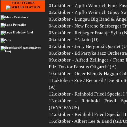
FOTO TÝŽDŇA
01.október - Zipflo Weinrich Funk Fus
02.október - Zipflo Weinrich Gipsy S
03.október - Lungau Big Band & Ángel
04.október - New Ferenc Snétberger T
05.október - Reijseger Fraanje Sylla 
06.október - Y’akoto (D)
07.október - Jerry Bergonzi Quartet 
08.október - Ed Partyka Jazz Orchestr
09.október - Alfred Zellinger / Franz
Filz 'Doktor Faustus Oligarch' (A)
10.október - Omer Klein & Haggai Co
11.október - Zoë / Reconsil / Die Strott
(A)
12.október - Reinhold Friedl Special 
13.október - Reinhold Friedl Spe
(D/N/GB/AUS)
14.október - Reinhold Friedl Special II
15.október - Albert Lee & Band (GB/