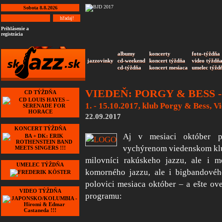
Sobota 8.8.2026
Prihlásenie a
registrácia
albumy
koncerty
foto-týždňa
jazzovinky
cd-weekend
koncert týždňa
video týždň
cd-týždňa
koncert mesiaca
umelec týžd
VIEDEŇ: PORGY & BESS -
CD TÝŽDŇA
1. - 15.10.2017, klub Porgy & Bess, V
22.09.2017
KONCERT TÝŽDŇA
Aj v mesiaci október p
vychýrenom viedenskom klu
milovníci rakúskeho jazzu, ale i me
UMELEC TÝŽDŇA
komorného jazzu, ale i bigbandovéh
polovici mesiaca október – a ešte ov
VIDEO TÝŽDŇA
programu: