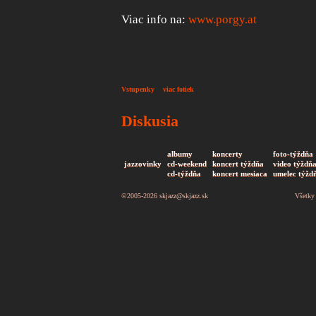
Viac info na:
www.porgy.at
Vstupenky
viac fotiek
Diskusia
albumy
koncerty
foto-týždňa
jazzovinky
cd-weekend
koncert týždňa
video týždň
cd-týždňa
koncert mesiaca
umelec týžd
©2005-2026
skjazz@skjazz.sk
Všetky 