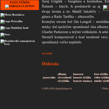
Juraj Griglák – basgitara a kontrabas, E
FOTO TÝŽDŇA
Šrámek – klavír. A predstavili sa aj
dvaja hostia a to: Matúš Jakabčic –
gitara a Rado Tariška – altsaxofón.
Krstným otcom bol Ján Langoš – mediálne 
misky dal spoločne spomínané oba albumy a
Charlie Parkerom a inými velikánmi. A sekt
Nestačí komponovať a hrať moderné veci, al
spomínaný večer naplnilo.
viac fotiek
Diskusia
albumy
koncerty
foto-týždňa
jazzovinky
cd-weekend
koncert týždňa
video týždň
cd-týždňa
koncert mesiaca
umelec týžd
©2005-2026
skjazz@skjazz.sk
Všetky 