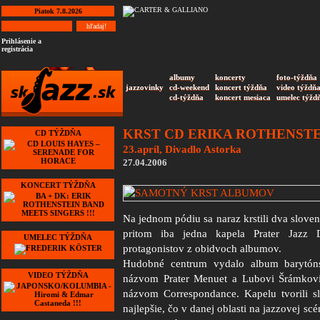
Piatok 7.8.2026
Prihlásenie a
registrácia
albumy
koncerty
foto-týždňa
jazzovinky
cd-weekend
koncert týždňa
video týždň
cd-týždňa
koncert mesiaca
umelec týžd
KRST CD ERIKA ROTHENSTE
CD TÝŽDŇA
23.apríl, Divadlo Astorka
27.04.2006
KONCERT TÝŽDŇA
Na jednom pódiu sa naraz krstili dva slove
pritom iba jedna kapela Prater Jazz
UMELEC TÝŽDŇA
protagonistov z obidvoch albumov.
Hudobné centrum vydalo album barytónsa
VIDEO TÝŽDŇA
názvom Prater Menuet a Lubovi Šrámkov
názvom Correspondance. Kapelu tvorili sl
najlepšie, čo v danej oblasti na jazzovej sc